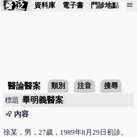
醫 砭
menu
資料庫
電子書
門診地點
預
醫論醫案
類別
注音
搜尋
畢明義醫案
標題
bubble_chart
內容
徐某，男，27歲，1989年8月29日初診。