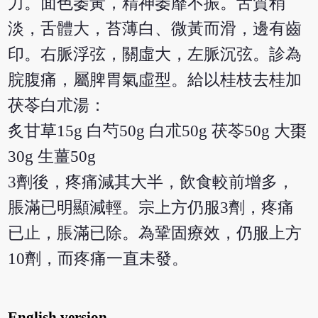
力。面色萎黃，精神萎靡不振。舌質稍
淡，舌體大，苔薄白、微黃而滑，邊有齒
印。右脈浮弦，關虛大，左脈沉弦。診為
脘腹痛，屬脾胃氣虛型。給以桂枝去桂加
茯苓白朮湯：
炙甘草15g 白芍50g 白朮50g 茯苓50g 大棗
30g 生薑50g
3劑後，疼痛減其大半，飲食較前增多，
脹滿已明顯減輕。宗上方仍服3劑，疼痛
已止，脹滿已除。為鞏固療效，仍服上方
10劑，而疼痛一直未發。
English version