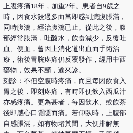
上腹疼痛18年，加重2年。患者自9歲之
時，因食水餃過多而當即感到脘腹脹滿，
同時腹瀉，經治腹瀉已止。從此之後，腹
部經常脹滿，吐酸水，飲食減少，反覆吐
血、便血，曾因上消化道出血而手術治
療，術後胃脘疼痛仍反覆發作，經用中西
藥物，效果不顯，遂來診。
刻診：不但空腹時疼痛，而且每因飲食入
胃之後，即刻疼痛，有時即便飲入西瓜汁
亦感疼痛。更為甚者，每因飲水、或飲茶
後即感心口隱隱而痛。若仰臥時，上腹部
自感脹滿，如有物堵其間，大便排解無