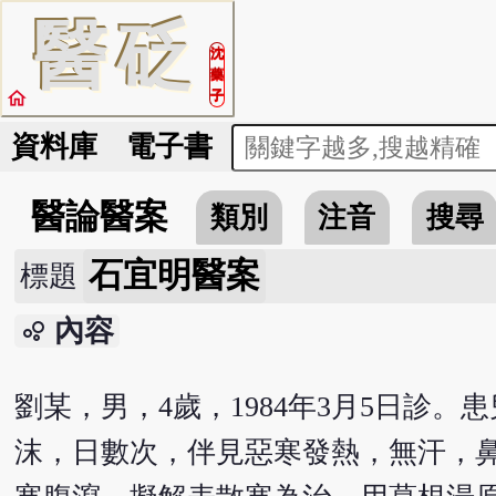
醫
砭
沈
藥
home
子
資料庫
電子書
醫論醫案
類別
注音
搜尋
石宜明醫案
標題
內容
bubble_chart
劉某，男，4歲，1984年3月5日診
沫，日數次，伴見惡寒發熱，無汗，