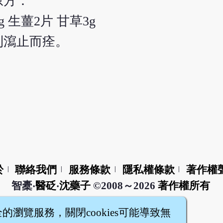
原方：
3g 生薑2片 甘草3g
則瀉止而痊。
於
聯絡我們
服務條款
隱私權條款
著作權
|
|
|
|
智橐‧
醫砭
‧
沈藥子
©2008～2026
著作權所有
全的瀏覽服務，關閉cookies可能導致無