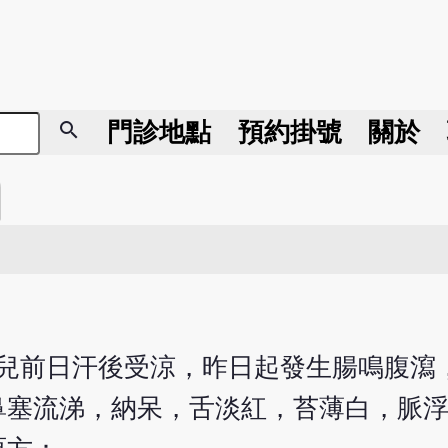
search
門診地點
預約掛號
關於
。患兒前日汗後受涼，昨日起發生腸鳴腹
鼻塞流涕，納呆，舌淡紅，苔薄白，脈