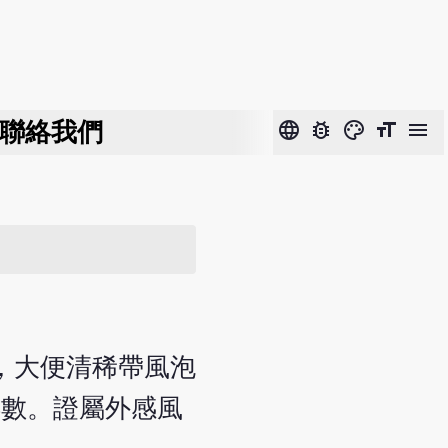
聯絡我們
language
bug_report
color_lens
format_size
menu
瀉，大便清稀帶風泡
浮數。證屬外感風