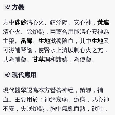
bubble_chart
方義
方中
硃砂
清心火、鎮浮陽、安心神，
黃連
清心火、除煩熱，兩藥合用能清心安神為
主藥。
當歸
、
生地
滋養陰血，其中
生地
又
可滋補腎陰，使腎水上濟以制心火之亢，
共為輔藥。
甘草
調和諸藥，為使藥。
bubble_chart
現代應用
現代醫學認為本方營養神經，鎮靜，補
血。主要用於：神經衰弱、癔病，見心神
不安，失眠煩熱，胸中氣亂而熱，欲吐，