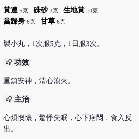
黃連
硃砂
生地黃
5克
3克
10克
當歸身
甘草
6克
6克
製小丸，1次服5克，1日服3次。
bubble_chart
功效
重鎮安神，清心瀉火。
bubble_chart
主治
心煩懊憹，驚悸失眠，心下痞悶，食入反
出。