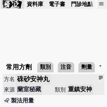
醫 砭
menu
資料庫
電子書
門診地點
預
arrow_drop_down
常用方劑
類別
注音
劑量
subject
硃砂安神丸
方名
蘭室秘藏
重鎮安神
來源
類別
bubble_chart
製法用量