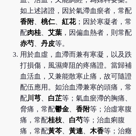
如上述諸證，因於氣滯血瘀者，常配
香附
、
桃仁
、
紅花
；因於寒凝者，常
配
肉桂
、
艾葉
，因偏血熱者，則常配
赤芍
、
丹皮
等。
用於血虛，血滯而兼有寒凝，以及跌
打損傷，風濕痺阻的疼痛證。當歸補
血活血，又兼能散寒止痛，故可隨證
配伍應用。如治血滯兼寒的頭痛，常
配
川芎
、
白芷
等；氣血瘀滯的胸痛、
脅痛，常配
鬱金
、
香附
等；治虛寒腹
痛，常配
桂枝
、
白芍
等；治血痢腹
痛，常配
黃芩
、
黃連
、
木香
等；治癥