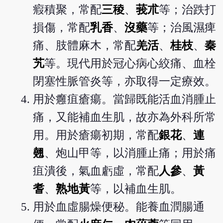
瘕積聚，常配
三稜
、
莪朮
等；治跌打
損傷，常配
乳香
、
沒藥
等；治風濕痺
痛、肢體麻木，常配
羌活
、
桂枝
、
秦
艽
等。現代用於冠心病心絞痛、血栓
閉塞性脈管炎等，亦取得一定療效。
用於癰疽瘡瘍。當歸既能活血消腫止
痛，又能補血生肌，故亦為外科所常
用。用於瘡瘍初期，常配
銀花
、
連
翹
、炮山甲等，以消腫止痛；用於痛
疽潰後，氣血虧虛，常配
人參
、
黃
耆
、
熟地黃
等，以補血生肌。
用於血虛腸燥便秘。能養血潤腸通