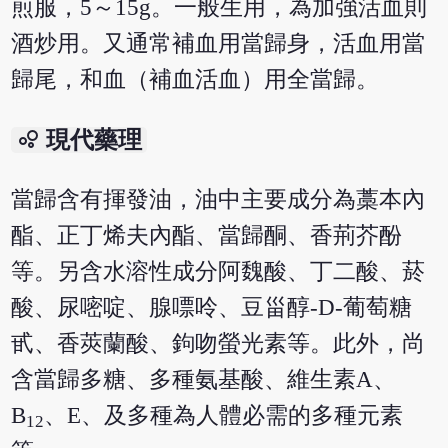
煎服，5～15g。一般生用，為加強活血則
酒炒用。又通常補血用當歸身，活血用當
歸尾，和血（補血活血）用全當歸。
bubble_chart
現代藥理
當歸含有揮發油，油中主要成分為藁本內
酯、正丁烯夫內酯、當歸酮、香荊芥酚
等。另含水溶性成分阿魏酸、丁二酸、菸
酸、尿嘧啶、腺嘌呤、豆甾醇-D-葡萄糖
甙、香莢蘭酸、鉤吻螢光素等。此外，尚
含當歸多糖、多種氨基酸、維生素A、
B
、E、及多種為人體必需的多種元素
12