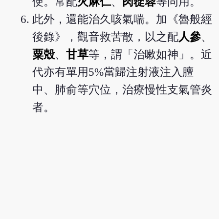
便。常配
火麻仁
、
肉蓯蓉
等同用。
此外，還能治久咳氣喘。加《魯般經
後錄》，觀音救苦散，以之配
人參
、
粟殼
、
甘草
等，謂「治嗽如神」。近
代亦有單用5%當歸注射液注入膻
中、肺俞等穴位，治療慢性支氣管炎
者。