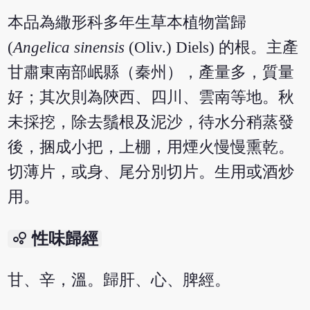
本品為繖形科多年生草本植物當歸
(
Angelica sinensis
(Oliv.) Diels) 的根。主產
甘肅東南部岷縣（秦州），產量多，質量
好；其次則為陝西、四川、雲南等地。秋
未採挖，除去鬚根及泥沙，待水分稍蒸發
後，捆成小把，上棚，用煙火慢慢熏乾。
切薄片，或身、尾分別切片。生用或酒炒
用。
bubble_chart
性味歸經
甘、辛，溫。歸肝、心、脾經。