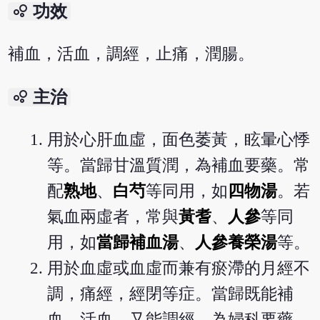
bubble_chart
功效
補血，活血，調經，止痛，潤腸。
bubble_chart
主治
用於心肝血虛，面色萎黃，眩暈心悸
等。當歸甘溫質潤，為補血要藥。常
配
熟地
、
白芍
等同用，如
四物湯
。若
氣血兩虛者，常與
黃耆
、
人參
等同
用，如
當歸補血湯
、
人參養榮湯
等。
用於血虛或血虛而兼有瘀滯的月經不
調，痛經，經閉等症。當歸既能補
血、活血，又能調經，為婦科要藥。