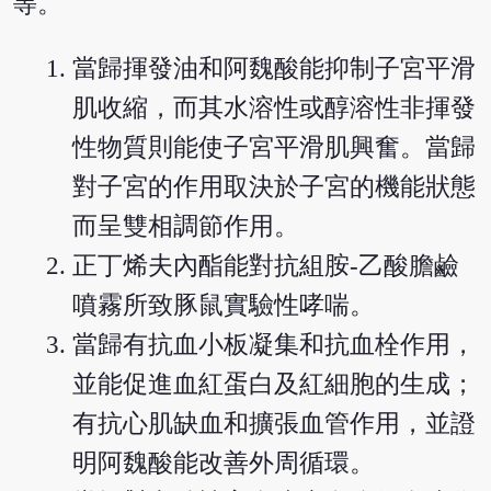
等。
當歸揮發油和阿魏酸能抑制子宮平滑
肌收縮，而其水溶性或醇溶性非揮發
性物質則能使子宮平滑肌興奮。當歸
對子宮的作用取決於子宮的機能狀態
而呈雙相調節作用。
正丁烯夫內酯能對抗組胺-乙酸膽鹼
噴霧所致豚鼠實驗性哮喘。
當歸有抗血小板凝集和抗血栓作用，
並能促進血紅蛋白及紅細胞的生成；
有抗心肌缺血和擴張血管作用，並證
明阿魏酸能改善外周循環。