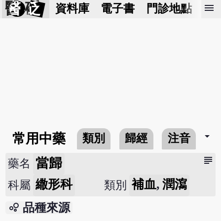
醫 砭
menu
資料庫
電子書
門診地點
預
arrow_drop_down
常用中藥
類別
歸經
注音
subject
當歸
藥名
繖形科
補血
,
潤瀉
科屬
類別
bubble_chart
品種來源