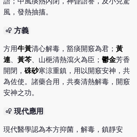
語；中風痰熱內閉，神昏語謇，及小兒驚
風，發熱抽搐。
bubble_chart
方義
方用
牛黃
清心解毒，豁痰開竅為君；
黃
連
、
黃芩
、山梔清熱瀉火為臣；
鬱金
芳香
開閉，
硃砂
寒涼重鎮，用以開竅安神，共
為佐使。諸藥合用，共奏清熱解毒，開竅
安神之功。
bubble_chart
現代應用
現代醫學認為本方抑菌，解毒，鎮靜安