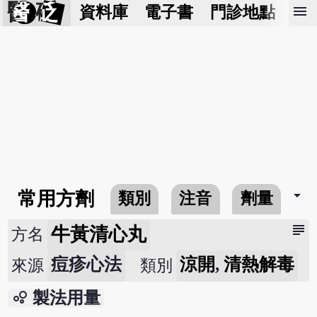
醫 砭
menu
資料庫
電子書
門診地點
預
arrow_drop_down
常用方劑
類別
注音
劑量
subject
牛黃清心丸
方名
痘疹心法
涼開
,
清熱解毒
來源
類別
bubble_chart
製法用量