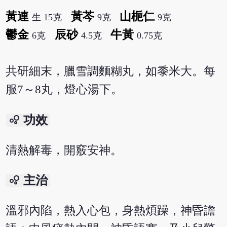
黃連
黃芩
山梔仁
生 15克
9克
9克
鬱金
辰砂
牛黃
6克
4.5克
0.75克
共研細末，臘雪調麵糊丸，如黍米大。每
服7～8丸，燈心湯下。
bubble_chart
功效
清熱解毒，開竅安神。
bubble_chart
主治
溫邪內陷，熱入心包，身熱煩躁，神昏譫