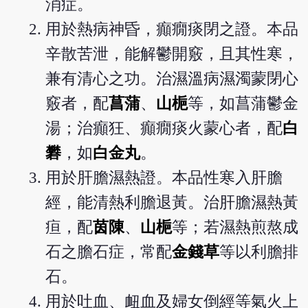
消症。
用於熱病神昏，癲癇痰閉之證。本品
辛散苦泄，能解鬱開竅，且其性寒，
兼有清心之功。治濕溫病濕濁蒙閉心
竅者，配
菖蒲
、
山梔
等，如菖蒲鬱金
湯；治癲狂、癲癇痰火蒙心者，配
白
礬
，如
白金丸
。
用於肝膽濕熱證。本品性寒入肝膽
經，能清熱利膽退黃。治肝膽濕熱黃
疸，配
茵陳
、
山梔
等；若濕熱煎熬成
石之膽石症，常配
金錢草
等以利膽排
石。
用於吐血、衄血及婦女倒經等氣火上