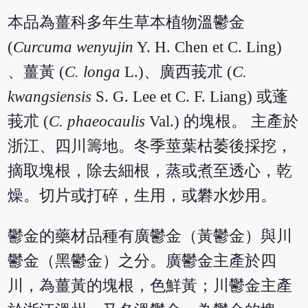
本品為薑科多年生草本植物溫鬱金
(
Curcuma wenyujin
Y. H. Chen et C. Ling)
、薑黃 (
C. longa
L.)、廣西莪朮 (
C.
kwangsiensis
S. G. Lee et C. F. Liang) 或蓬
莪朮 (
C. phaeocaulis
Val.) 的塊根。 主產於
浙江、四川籌地。冬季莖葉枯萎後採挖，
摘取塊根，除去細根，蒸或煮至透心，乾
燥。切片或打碎，生用，或礬水炒用。
鬱金的藥材品種有廣鬱金（黃鬱金）與川
鬱金（黑鬱金）之分。廣鬱金主產於四
川，為薑黃的塊根，色鮮黃；川鬱金主產