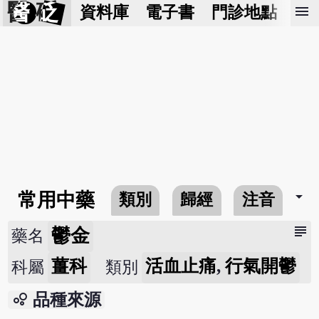
醫 砭
menu
資料庫
電子書
門診地點
預
arrow_drop_down
常用中藥
類別
歸經
注音
subject
鬱金
藥名
薑科
活血止痛
,
行氣開鬱
科屬
類別
bubble_chart
品種來源