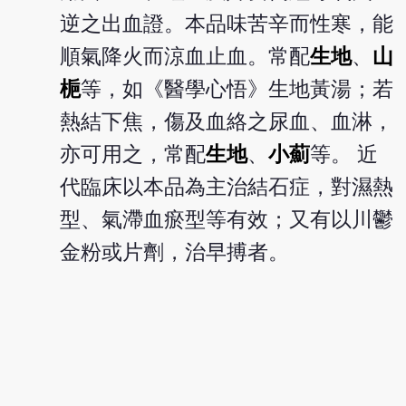
逆之出血證。本品味苦辛而性寒，能
順氣降火而涼血止血。常配
生地
、
山
梔
等，如《醫學心悟》生地黃湯；若
熱結下焦，傷及血絡之尿血、血淋，
亦可用之，常配
生地
、
小薊
等。 近
代臨床以本品為主治結石症，對濕熱
型、氣滯血瘀型等有效；又有以川鬱
金粉或片劑，治早搏者。