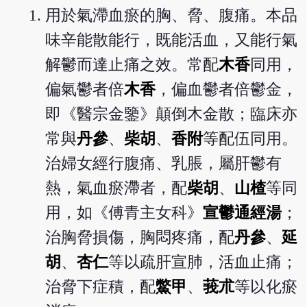
用於氣滯血瘀的胸、脅、腹痛。本品
味辛能散能行，既能活血，又能行氣
解鬱而達止痛之效。常配
木香
同用，
偏氣鬱者倍
木香
，偏血鬱者倍鬱金，
即《醫宗金鑒》顛倒木金散；臨床亦
常與
丹參
、
柴胡
、
香附
等配伍同用。
治婦女經行腹痛、乳脹，屬肝鬱有
熱，氣血瘀滯者，配
柴胡
、
山楂
等同
用，如《傅青主女科》
宣鬱通經湯
；
治胸脅損傷，胸悶疼痛，配
丹參
、
延
胡
、
杏仁
等以疏肝宣肺，活血止痛；
治脅下症積，配
鱉甲
、
莪朮
等以化瘀