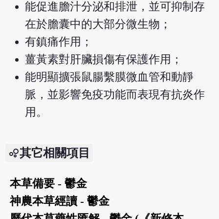
能促進膽汁分泌和排泄，並可抑制存
在於膽囊中的大部分微生物；
有鎮痛作用；
薑黃素對肝臟損傷有保護作用；
能明顯擴張鼠腸繫膜微血管和動靜
脈，並影響免疫功能而表現有抗炎作
用。
其它相關項目
本草備要 - 鬱金
神農本草經讀 - 鬱金
歷代本草藥性匯解 - 鬱金 (《新修本