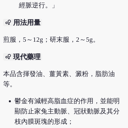
經脈逆行。」
bubble_chart
用法用量
煎服，5～12g；研末服，2～5g。
bubble_chart
現代藥理
本品含揮發油、薑黃素、澱粉，脂肪油
等。
鬱金有減輕高脂血症的作用，並能明
顯防止家兔主動脈、冠狀動脈及其分
枝內膜斑塊的形成；