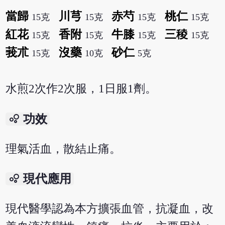
當歸
川芎
赤芍
桃仁
15克
15克
15克
15克
紅花
香附
牛膝
三稜
15克
15克
15克
15克
莪朮
沒藥
砂仁
15克
10克
5克
水煎2次作2次服，1日服1劑。
bubble_chart
功效
理氣活血，散結止痛。
bubble_chart
現代應用
現代醫學認為本方擴張血管，抗凝血，改