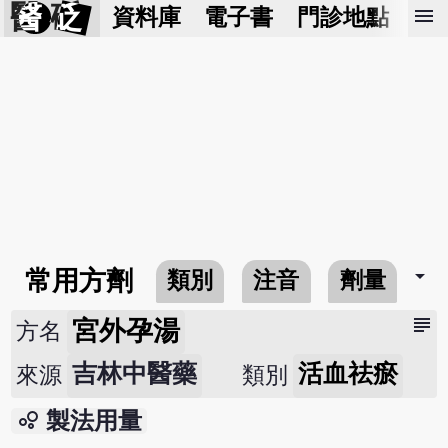
醫 砭
menu
資料庫
電子書
門診地點
預
arrow_drop_down
常用方劑
類別
注音
劑量
subject
宮外孕湯
方名
吉林中醫藥
活血祛瘀
來源
類別
bubble_chart
製法用量