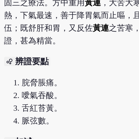
固三之療法。方中重用
黃連
，大苦大
熱，下氣最速，善于降胃氣而止嘔，
伍；既舒肝和胃，又反佐
黃連
之苦寒
證，甚為精當。
辨證要點
bubble_chart
脘脅脹痛。
噯氣吞酸。
舌紅苔黃。
脈弦數。