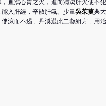
寒，直瀉心胃之火，進而清瀉肝火使不
且能入肝經，辛散肝氣。少量
吳茱萸
與
，使涼而不遏。丹溪選此二藥組方，用