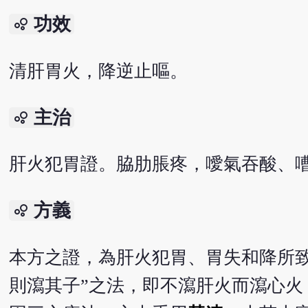
功效
bubble_chart
清肝胃火，降逆止嘔。
主治
bubble_chart
肝火犯胃證。脇肋脹疼，噯氣吞酸、
方義
bubble_chart
本方之證，為肝火犯胃、胃失和降所
則瀉其子”之法，即不瀉肝火而瀉心