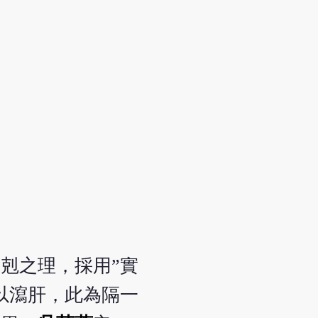
剋之理，採用”實
以瀉肝，此為隔一