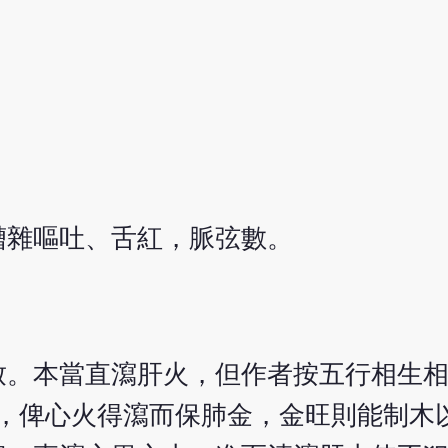
嘈雜嘔吐、舌紅，脈弦數。
致。本當直瀉肝火，但作者按五行相生相
火，俾心火得瀉而保肺金，金旺則能制木