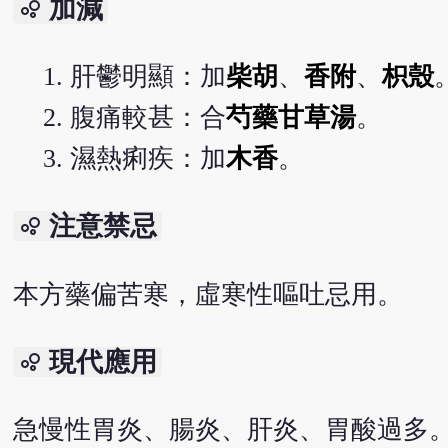
加減
bubble_chart
肝鬱明顯：加
柴胡
、
香附
、
枳殼
腹痛較甚：合
芍藥甘草湯
。
濕熱痢疾：加
木香
。
注意禁忌
bubble_chart
本方藥偏苦寒，虛寒性嘔吐忌用。
現代應用
bubble_chart
急慢性胃炎、腸炎、肝炎、胃酸過多