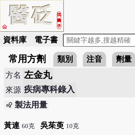
醫
砭
沈
藥
home
子
資料庫
電子書
常用方劑
類別
注音
劑量
左金丸
方名
疾病專科錄入
來源
製法用量
bubble_chart
黃連
吳茱萸
60克
10克