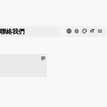
聯絡我們
language
bug_report
color_lens
format_size
menu
subject