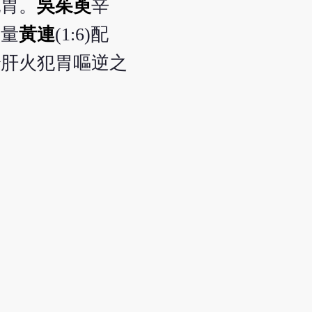
犯胃。
吳茱萸
辛
大量
黃連
(1:6)配
治肝火犯胃嘔逆之