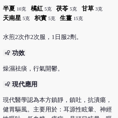
半夏
橘紅
茯苓
甘草
10克
5克
5克
3克
天南星
枳實
生薑
5克
5克
15克
水煎2次作2次服，1日服2劑。
bubble_chart
功效
燥濕祛痰，行氣開鬱。
bubble_chart
現代應用
現代醫學認為本方鎮靜，鎮吐，抗潰瘍，
健胃驅風。主要用於：耳源性眩暈、神經