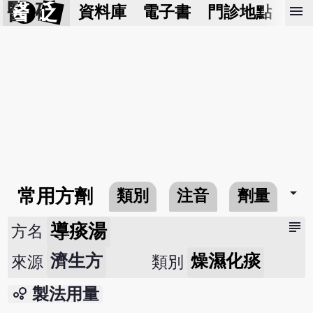
醫 砭
menu
資料庫
電子書
門診地點
預
arrow_drop_down
常用方劑
類別
注音
劑量
subject
導痰湯
方名
濟生方
燥濕化痰
來源
類別
bubble_chart
製法用量