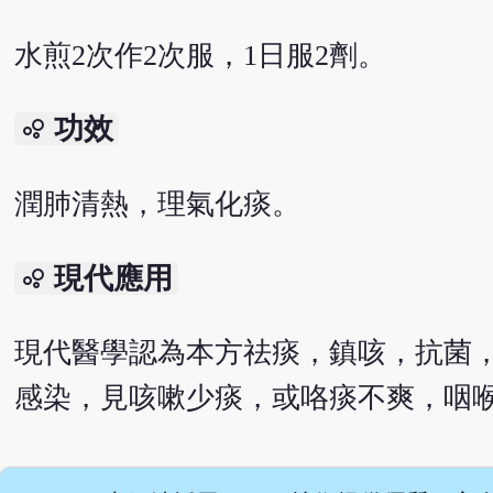
水煎2次作2次服，1日服2劑。
功效
bubble_chart
潤肺清熱，理氣化痰。
現代應用
bubble_chart
現代醫學認為本方祛痰，鎮咳，抗菌
感染，見咳嗽少痰，或咯痰不爽，咽