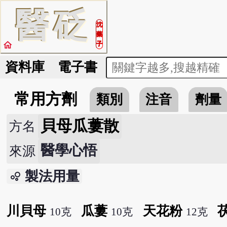
醫
砭
沈
藥
home
子
資料庫
電子書
常用方劑
類別
注音
劑量
貝母瓜蔞散
方名
醫學心悟
來源
製法用量
bubble_chart
川貝母
瓜蔞
天花粉
10克
10克
12克