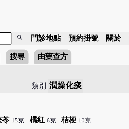
search
門診地點
預約掛號
關於
搜尋
由藥查方
潤燥化痰
類別
茯苓
橘紅
桔梗
15克
6克
10克