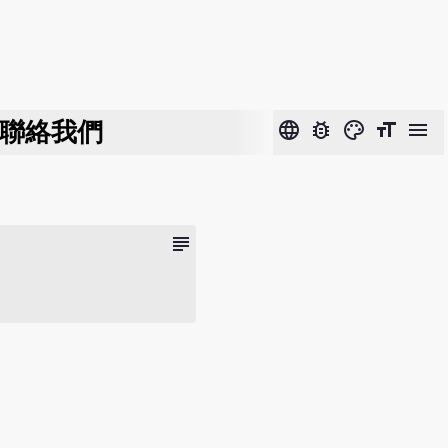
聯絡我們
language
bug_report
color_lens
format_size
menu
subject