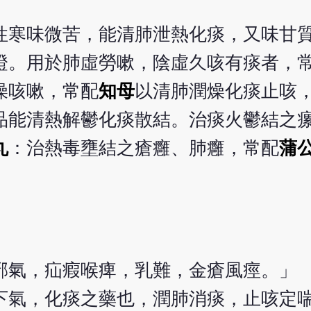
性寒味微苦，能清肺泄熱化痰，又味甘
證。用於肺虛勞嗽，陰虛久咳有痰者，
燥咳嗽，常配
知母
以清肺潤燥化痰止咳
品能清熱解鬱化痰散結。治痰火鬱結之
丸
：治熱毒壅結之瘡癰、肺癰，常配
蒲
邪氣，疝瘕喉痺，乳難，金瘡風痙。」
下氣，化痰之藥也，潤肺消痰，止咳定