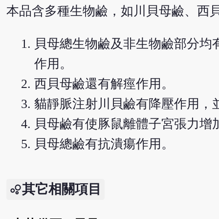
本品含多種生物鹼，如川貝母鹼、西
貝母總生物鹼及非生物鹼部分均
作用。
西貝母鹼還有解痙作用。
貓靜脈注射川貝鹼有降壓作用，
貝母鹼有使豚鼠離體子宮張力增
貝母總鹼有抗潰瘍作用。
其它相關項目