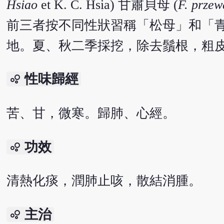
Hsiao
et K. C. Hsia) 甘肅貝母 (
F. przew
前三者按不同性狀習稱「松母」和「
地。夏、秋二季採挖，除去鬚根，粗
性味歸經
bubble_chart
苦、甘，微寒。歸肺、心經。
功效
bubble_chart
清熱化痰，潤肺止咳，散結消腫。
主治
bubble_chart