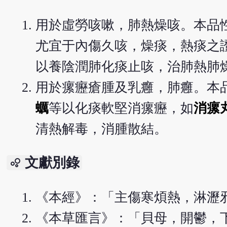
用於虛勞咳嗽，肺熱燥咳。本品
尤宜于內傷久咳，燥痰，熱痰之
以養陰潤肺化痰止咳，治肺熱肺
用於瘰癧瘡腫及乳癰，肺癰。本
蠣
等以化痰軟堅消瘰癧，如
消瘰
清熱解毒，消腫散結。
文獻別錄
bubble_chart
《本經》：「主傷寒煩熱，淋瀝
《本草匯言》：「貝母，開鬱，