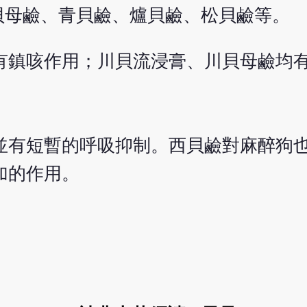
貝母鹼、青貝鹼、爐貝鹼、松貝鹼等。
有鎮咳作用；川貝流浸膏、川貝母鹼均
並有短暫的呼吸抑制。西貝鹼對麻醉狗
加的作用。