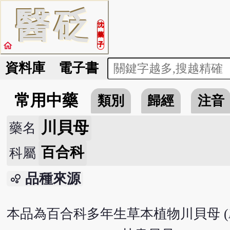
醫
砭
沈
藥
home
子
資料庫
電子書
常用中藥
類別
歸經
注音
川貝母
藥名
百合科
科屬
品種來源
bubble_chart
本品為百合科多年生草本植物川貝母 (