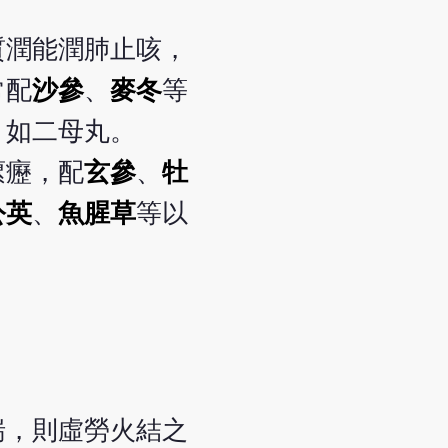
質潤能潤肺止咳，
常配
沙參
、
麥冬
等
，如二母丸。
瘰癧，配
玄參
、
牡
公英
、
魚腥草
等以
喘，則虛勞火結之