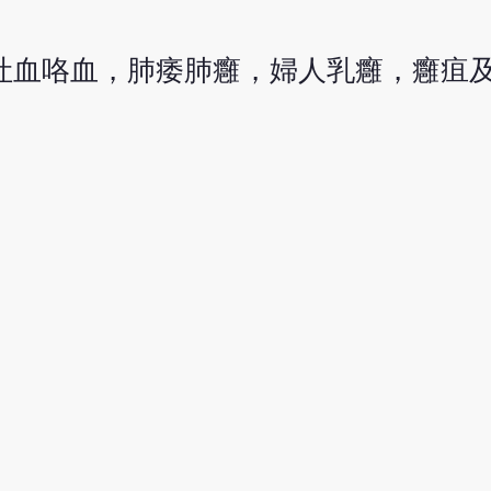
吐血咯血，肺痿肺癰，婦人乳癰，癰疽