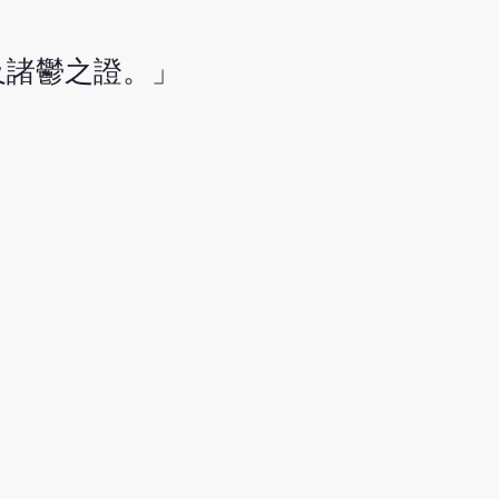
及諸鬱之證。」