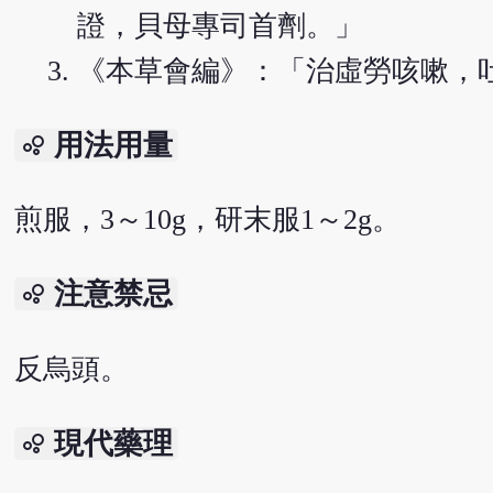
證，貝母專司首劑。」
《本草會編》：「治虛勞咳嗽，
用法用量
bubble_chart
煎服，3～10g，研末服1～2g。
注意禁忌
bubble_chart
反烏頭。
現代藥理
bubble_chart