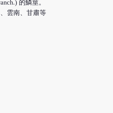
ranch.) 的鱗莖。
川、雲南、甘肅等