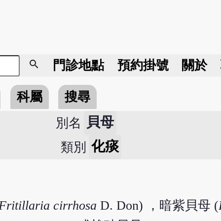
search
門診地點
預約掛號
關於
科屬
搜尋
貝母
別名
化痰
類別
Fritillaria cirrhosa
D. Don) ，暗紫貝母 (