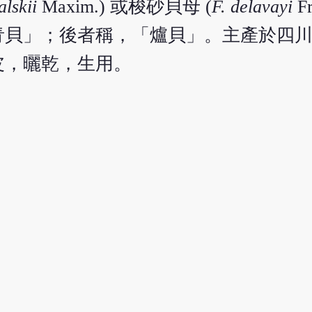
alskii
Maxim.) 或梭砂貝母 (
F. delavayi
F
青貝」；後者稱，「爐貝」。主產於四
皮，曬乾，生用。