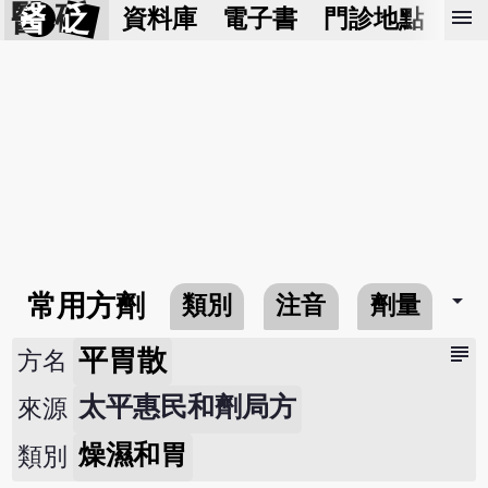
醫 砭
menu
資料庫
電子書
門診地點
預
arrow_drop_down
常用方劑
類別
注音
劑量
subject
平胃散
方名
太平惠民和劑局方
來源
燥濕和胃
類別