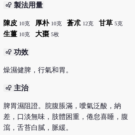
bubble_chart
製法用量
陳皮
厚朴
蒼朮
甘草
10克
10克
12克
5克
生薑
大棗
10克
5枚
bubble_chart
功效
燥濕健脾，行氣和胃。
bubble_chart
主治
脾胃濕阻證。脘腹脹滿，噯氣泛酸，納
差，口淡無味，肢體困重，倦怠喜睡，腹
瀉，舌苔白膩，脈緩。