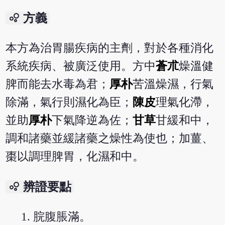
bubble_chart
方義
本方為治胃腸疾病的主劑，對於各種消化
系統疾病、被廣泛使用。方中
蒼朮
燥溫健
脾而能去水毒為君；
厚朴
苦溫燥濕，行氣
除滿，氣行則濕化為臣；
陳皮
理氣化滯，
並助
厚朴
下氣降逆為佐；
甘草
甘緩和中，
調和諸藥並緩諸藥之燥性為使也；加薑、
棗以調理脾胃，化濕和中。
bubble_chart
辨證要點
脘腹脹滿。