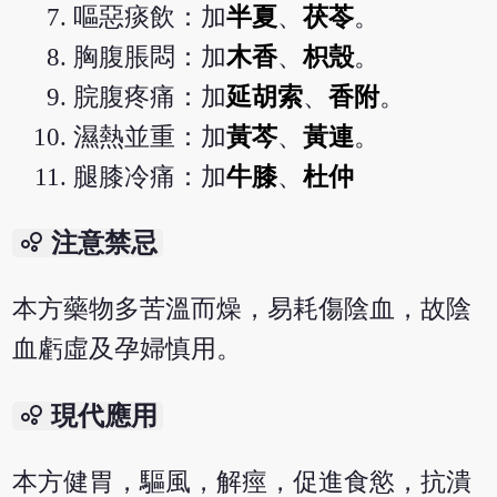
嘔惡痰飲：加
半夏
、
茯苓
。
胸腹脹悶：加
木香
、
枳殼
。
脘腹疼痛：加
延胡索
、
香附
。
濕熱並重：加
黃芩
、
黃連
。
腿膝冷痛：加
牛膝
、
杜仲
bubble_chart
注意禁忌
本方藥物多苦溫而燥，易耗傷陰血，故陰
血虧虛及孕婦慎用。
bubble_chart
現代應用
本方健胃，驅風，解痙，促進食慾，抗潰