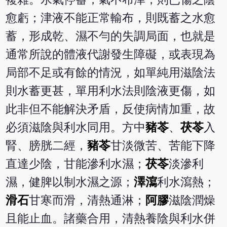
愈虧；津液不能正常輸布，則既蓄之水愈
蓄，形成乾、濕不勻的失調局面，也就是
通常所說的體液代謝發生障礙，或表現為
局部不足或有餘的情況，如單純用滋陰法
則水蓄更甚，單用利水法則陰液更傷，如
此非但不能解決矛盾，反使病情加重，故
必須滋陰與利水同用。方中
豬苓
、
茯苓
入
腎、膀胱二經，
豬苓
甘淡微苦、苦能下降
直達少陰，甘能滲利水濕；
茯苓
淡滲利
濕，健脾以制水濕之源；
澤瀉
利水瀉熱；
滑石
甘寒而滑，清熱通淋；
阿膠
滋陰潤燥
且能止血。諸藥合用，清熱養陰與利水併