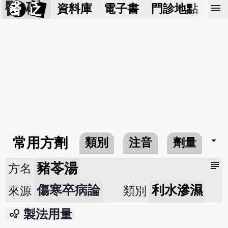
醫 砭
menu
資料庫
電子書
門診地點
預
arrow_drop_down
常用方劑
類別
注音
劑量
subject
豬苓湯
方名
傷寒卒病論
利水滲濕
來源
類別
bubble_chart
製法用量