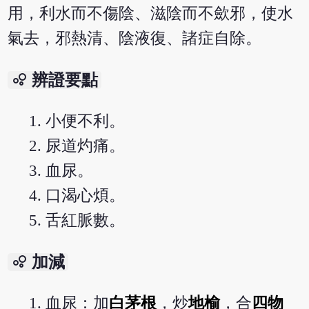
用，利水而不傷陰、滋陰而不歛邪，使水
氣去，邪熱清、陰液復、諸症自除。
bubble_chart
辨證要點
小便不利。
尿道灼痛。
血尿。
口渴心煩。
舌紅脈數。
bubble_chart
加減
血尿：加
白茅根
，炒
地榆
，合
四物