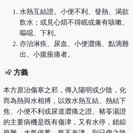
水熱互結證。小便不利、發熱、渴欲
飲水；或見心煩不得眠或兼有咳嗽、
嘔噁、下利。
亦治淋疾、尿血、小便澀痛、點滴難
出、小腹脹痛者。
bubble_chart
方義
本方原治傷寒之邪，傳入陽明或少陰，化
而為熱與水相搏，以致水熱互結、熱結下
焦、小便不利或尿道澀痛之證。豬苓湯證
的主要病機是既有傷津，又有水停，錯綜
複雜。水氣停蓄，氣不布津，則已傷之陰