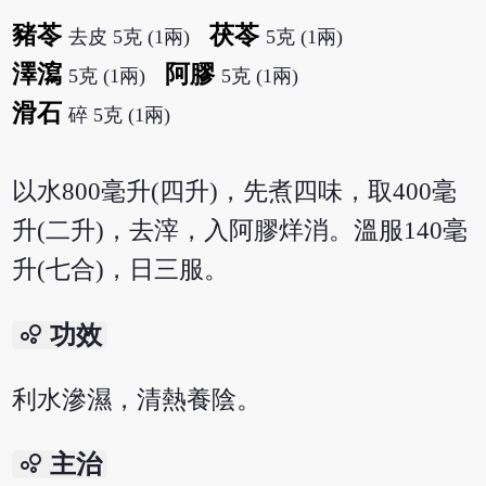
豬苓
茯苓
去皮 5克 (1兩)
5克 (1兩)
澤瀉
阿膠
5克 (1兩)
5克 (1兩)
滑石
碎 5克 (1兩)
以水800毫升(四升)，先煮四味，取400毫
升(二升)，去滓，入阿膠烊消。溫服140毫
升(七合)，日三服。
bubble_chart
功效
利水滲濕，清熱養陰。
bubble_chart
主治