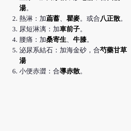
湯
。
熱淋：加
萹蓄
、
瞿麥
。或合
八正散
。
尿短淋漓：加
車前子
。
腰痛：加
桑寄生
、
牛膝
。
泌尿系結石：加海金砂，合
芍藥甘草
湯
小便赤澀：合
導赤散
。