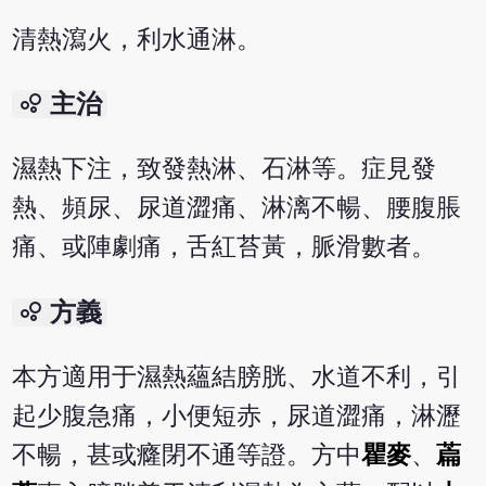
清熱瀉火，利水通淋。
bubble_chart
主治
濕熱下注，致發熱淋、石淋等。症見發
熱、頻尿、尿道澀痛、淋漓不暢、腰腹脹
痛、或陣劇痛，舌紅苔黃，脈滑數者。
bubble_chart
方義
本方適用于濕熱蘊結膀胱、水道不利，引
起少腹急痛，小便短赤，尿道澀痛，淋瀝
不暢，甚或癃閉不通等證。方中
瞿麥
、
萹