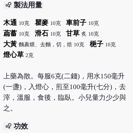
bubble_chart
製法用量
木通
瞿麥
車前子
10克
10克
10克
萹蓄
滑石
甘草
10克
10克
炙 10克
大黃
梔子
麵裹煨、去麵，切，焙 10克
10克
燈心草
2克
上藥為散。每服6克(二錢)，用水150毫升
(一盞)，入燈心，煎至100毫升(七分)，去
滓，溫服，食後，臨臥。小兒量力少少與
之。
bubble_chart
功效