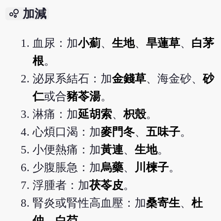
bubble_chart
加減
血尿：加
小薊
、
生地
、
旱蓮草
、
白茅
根
。
泌尿系結石：加
金錢草
、海金砂、
砂
仁
或合
豬苓湯
。
淋痛：加
延胡索
、
枳殼
。
心煩口渴：加
麥門冬
、
五味子
。
小便熱痛：加
黃連
、
生地
。
少腹脹急：加
烏藥
、
川楝子
。
浮腫者：加
茯苓皮
。
腎炎或腎性高血壓：加
桑寄生
、
杜
仲
、
白芍
。