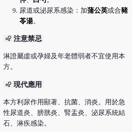
尿道或泌尿系感染：加
蒲公英
或合
豬
苓湯
。
bubble_chart
注意禁忌
淋證屬虛或孕婦及年老體弱者不宜使用本
方。
bubble_chart
現代應用
本方利尿作用顯著、抗菌、消炎。用於急
性尿道炎、膀胱炎、腎盂炎、泌尿系統結
石、淋疾感染。