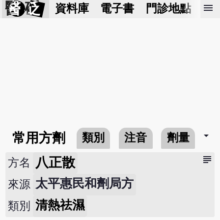
醫 砭
menu
資料庫
電子書
門診地點
預
arrow_drop_down
常用方劑
類別
注音
劑量
subject
八正散
方名
太平惠民和劑局方
來源
清熱祛濕
類別