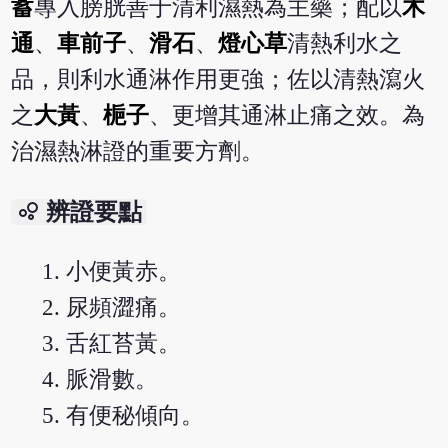
蓄
專入膀胱善于清利濕熱為主藥；配以
木
通
、
車前子
、
滑石
、
燈心草
清熱利水之
品，則利水通淋作用更強；佐以清熱瀉火
之
大黃
、
梔子
、更增其通淋止痛之效。為
治濕熱淋證的重要方劑。
bubble_chart
辨證要點
小便黃赤。
尿頻澀痛。
舌紅苔黃。
脈滑數。
有便秘傾向。