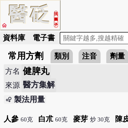
醫
砭
沈
藥
home
子
資料庫
電子書
常用方劑
類別
注音
劑量
健脾丸
方名
醫方集解
來源
製法用量
bubble_chart
人參
白朮
麥芽
陳
60克
60克
炒 30克