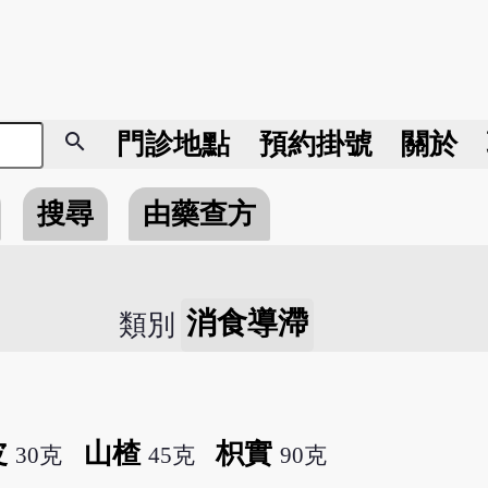
search
門診地點
預約掛號
關於
搜尋
由藥查方
消食導滯
類別
皮
山楂
枳實
30克
45克
90克