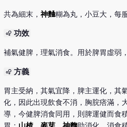
共為細末，
神麯
糊為丸，小豆大，每服
功效
bubble_chart
補氣健脾，理氣消食。用於脾胃虛弱
方義
bubble_chart
胃主受納，其氣宜降，脾主運化，其
化，因此出現飲食不消，胸脘痞滿，
導，今健脾消食同用，則脾運健而食
胃；
山楂
、
麥芽
、
神麴
助消化，消食