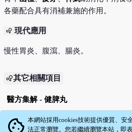
各藥配合具有消補兼施的作用。
現代應用
bubble_chart
慢性胃炎、腹瀉、腸炎。
其它相關項目
醫方集解 - 健脾丸
English version
cookie
本網站採用cookies技術提供優質、安
法正常瀏覽。您若繼續瀏覽本站，即表示