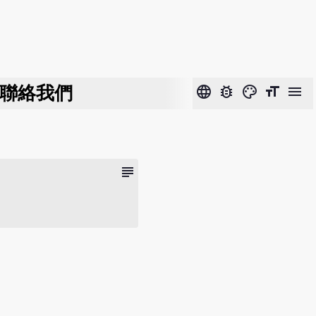
聯絡我們
language
bug_report
color_lens
format_size
menu
subject