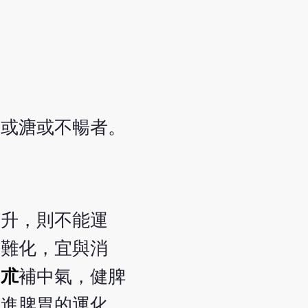
便或溏或不暢者。
失升，則不能運
食難化，宜與消
白朮
補中氣，健脾
促進脾胃的運化。