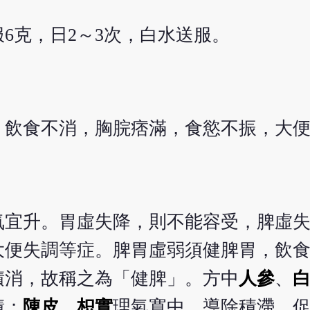
6克，日2～3次，白水送服。
，飲食不消，胸脘痞滿，食慾不振，大
氣宜升。胃虛失降，則不能容受，脾虛
大便失調等症。脾胃虛弱須健脾胃，飲
積消，故稱之為「健脾」。方中
人參
、
積；
陳皮
、
枳實
理氣寬中，導除積滯，