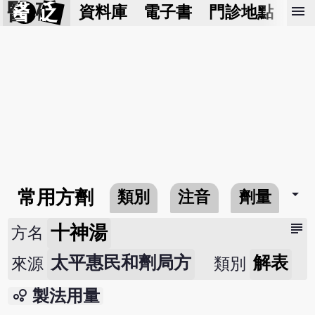
醫 砭
menu
資料庫
電子書
門診地點
預
arrow_drop_down
常用方劑
類別
注音
劑量
subject
十神湯
方名
太平惠民和劑局方
解表
來源
類別
bubble_chart
製法用量