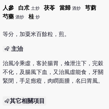
人參
白朮
茯苓
當歸
芎藭
土炒
酒炒
芍藥
桂
酒炒
炒
等分，加粟米百餘粒，煎。
bubble_chart
主治
治風冷乘虛，客於腸胃，飧泄注下，完穀
不化，及腸風下血，又治風虛能食，牙關
緊閉，手足瘛瘲，肉瞤面腫，名曰胃風。
其它相關項目