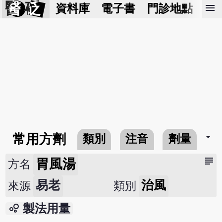
醫 砭
menu
資料庫
電子書
門診地點
預
arrow_drop_down
常用方劑
類別
注音
劑量
subject
胃風湯
方名
易老
治風
來源
類別
bubble_chart
製法用量