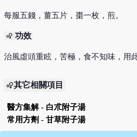
每服五錢，薑五片，棗一枚，煎。
功效
bubble_chart
治風虛頭重眩，苦極，食不知味，用
其它相關項目
醫方集解 - 白朮附子湯
常用方劑 - 甘草附子湯