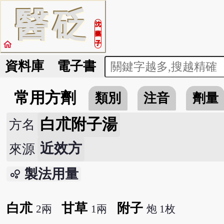
醫
砭
沈
藥
home
子
資料庫
電子書
常用方劑
類別
注音
劑量
白朮附子湯
方名
近效方
來源
製法用量
bubble_chart
白朮
甘草
附子
2兩
1兩
炮 1枚