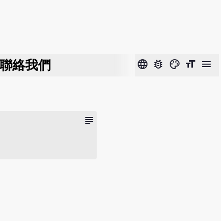
聯絡我們
language
bug_report
color_lens
format_size
menu
subject