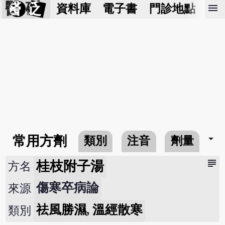
醫 砭
menu
資料庫
電子書
門診地點
預
arrow_drop_down
常用方劑
類別
注音
劑量
subject
桂枝附子湯
方名
傷寒卒病論
來源
祛風勝濕
,
溫經散寒
類別