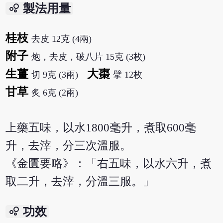
bubble_chart
製法用量
桂枝
去皮 12克 (4兩)
附子
炮，去皮，破八片 15克 (3枚)
生薑
大棗
切 9克 (3兩)
擘 12枚
甘草
炙 6克 (2兩)
上藥五味，以水1800毫升，煮取600毫
升，去滓，分三次溫服。
《金匱要略》：「右五味，以水六升，煮
取二升，去滓，分溫三服。」
bubble_chart
功效