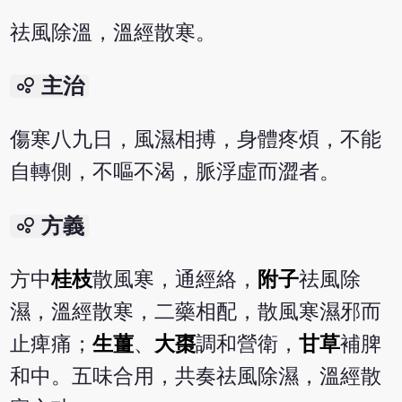
祛風除溫，溫經散寒。
bubble_chart
主治
傷寒八九日，風濕相搏，身體疼煩，不能
自轉側，不嘔不渴，脈浮虛而澀者。
bubble_chart
方義
方中
桂枝
散風寒，通經絡，
附子
祛風除
濕，溫經散寒，二藥相配，散風寒濕邪而
止痺痛；
生薑
、
大棗
調和營衛，
甘草
補脾
和中。五味合用，共奏祛風除濕，溫經散