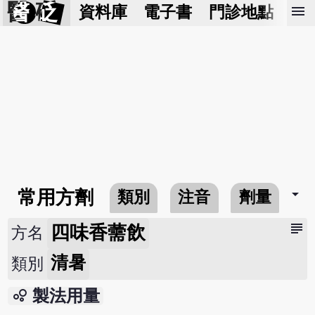
醫 砭
menu
資料庫
電子書
門診地點
預
arrow_drop_down
常用方劑
類別
注音
劑量
subject
四味香薷飲
方名
清暑
類別
bubble_chart
製法用量