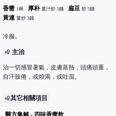
香薷
厚朴
扁豆
1兩
薑汁炒 5錢
炒 5錢
黃連
薑炒 3錢
冷服。
bubble_chart
主治
治一切感冒暑氣，皮膚蒸熱，頭痛頭重，
自汗肢倦，或煩渴，或吐瀉。
其它相關項目
醫方集解 - 四味香薷飲