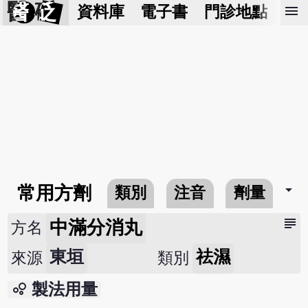
醫 砭
menu
資料庫
電子書
門診地點
預
arrow_drop_down
常用方劑
類別
注音
劑量
subject
中滿分消丸
方名
東垣
祛濕
來源
類別
bubble_chart
製法用量