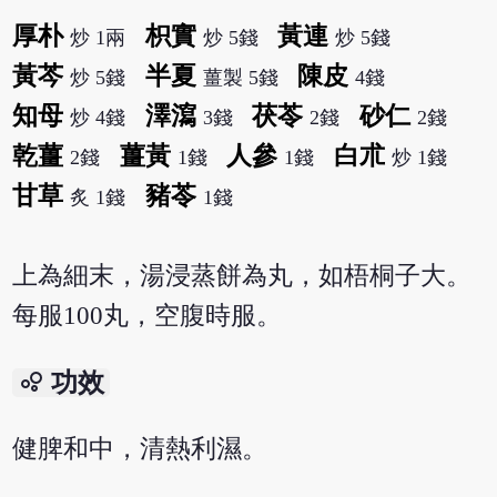
厚朴
枳實
黃連
炒 1兩
炒 5錢
炒 5錢
黃芩
半夏
陳皮
炒 5錢
薑製 5錢
4錢
知母
澤瀉
茯苓
砂仁
炒 4錢
3錢
2錢
2錢
乾薑
薑黃
人參
白朮
2錢
1錢
1錢
炒 1錢
甘草
豬苓
炙 1錢
1錢
上為細末，湯浸蒸餅為丸，如梧桐子大。
每服100丸，空腹時服。
bubble_chart
功效
健脾和中，清熱利濕。