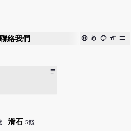
聯絡我們
language
bug_report
color_lens
format_size
menu
subject
滑石
錢
5錢