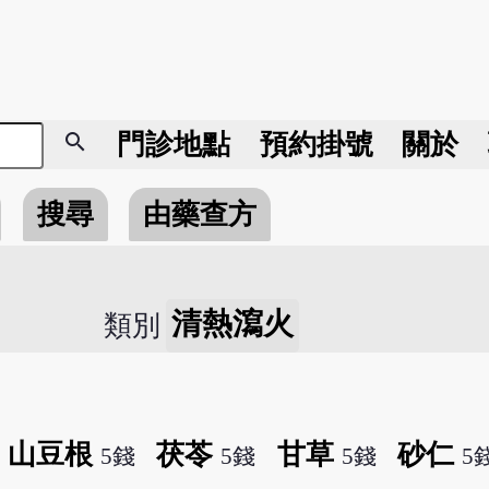
search
門診地點
預約掛號
關於
搜尋
由藥查方
清熱瀉火
類別
山豆根
茯苓
甘草
砂仁
5錢
5錢
5錢
5