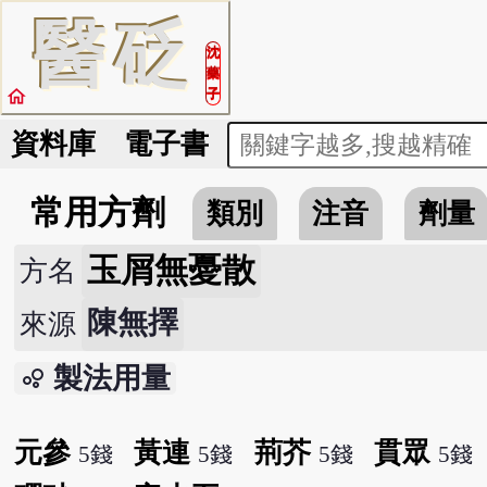
醫
砭
沈
藥
home
子
資料庫
電子書
常用方劑
類別
注音
劑量
玉屑無憂散
方名
陳無擇
來源
製法用量
bubble_chart
元參
黃連
荊芥
貫眾
5錢
5錢
5錢
5錢