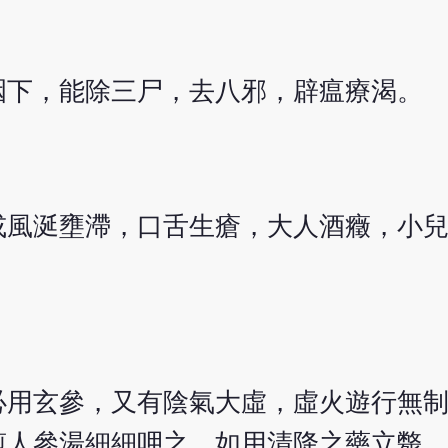
咽下，能除三尸，去八邪，辟瘟療渴。
或風涎壅滯，口舌生瘡，大人酒癥，小
必用玄參，又有陰氣大虛，虛火遊行無
煎人參湯細細呷之，如用清降之藥立斃