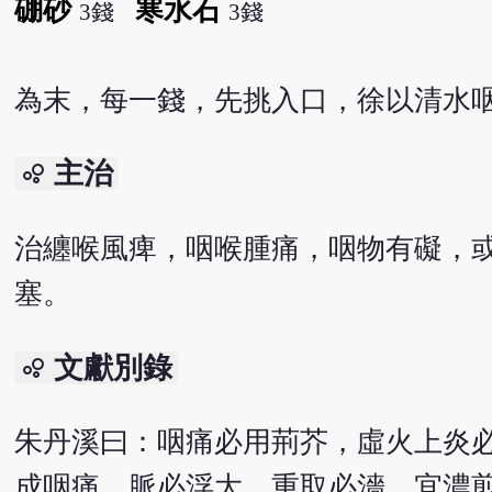
硼砂
寒水石
3錢
3錢
為末，每一錢，先挑入口，徐以清水
主治
bubble_chart
治纏喉風痺，咽喉腫痛，咽物有礙，
塞。
文獻別錄
bubble_chart
朱丹溪曰：咽痛必用荊芥，虛火上炎
成咽痛，脈必浮大，重取必濇，宜濃