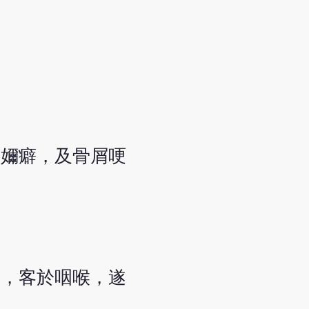
兒嬭癖，及骨屑哽
制，客於咽喉，遂
。