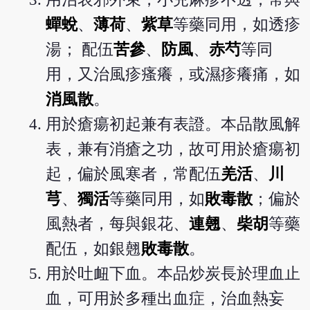
蟬蛻
、
薄荷
、
紫草
等藥同用，如透疹
湯； 配伍
苦參
、
防風
、
赤芍
等同
用，又治風疹瘙癢，或濕疹癢痛，如
消風散
。
用於瘡瘍初起兼有表證。本品散風解
表，兼有消瘡之功，故可用於瘡瘍初
起，偏於風寒者，常配伍
羌活
、
川
芎
、
獨活
等藥同用，如
敗毒散
；偏於
風熱者，每與銀花、
連翹
、
柴胡
等藥
配伍，如銀翹
敗毒散
。
用於吐衄下血。本品炒炭長於理血止
血，可用於多種出血症，治血熱妄