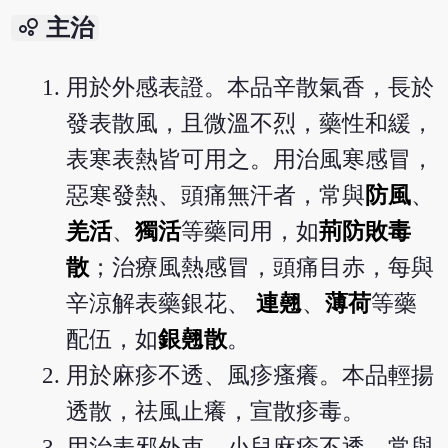
bubble_chart
主治
用於外感表證。本品辛散氣香，長於
發表散風，且微溫不烈，藥性和緩，
表寒表熱皆可用之。用治風寒感冒，
惡寒發熱、頭痛無汗者，常與
防風
、
羌活
、
獨活
等藥同用，如
荊防敗毒
散
；治療風熱感冒，頭痛目赤，每與
辛涼解表藥銀花、
連翹
、
薄荷
等藥
配伍，如
銀翹散
。
用於麻疹不透、風疹瘙癢。本品輕揚
透散，祛風止癢，宣散疹毒。
用治表邪外束，小兒麻疹不透，常與