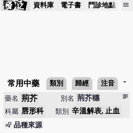
醫 砭
menu
資料庫
電子書
門診地點
預
arrow_drop_down
常用中藥
類別
歸經
注音
subject
荊芥
荊芥穗
藥名
別名
唇形科
辛溫解表
,
止血
科屬
類別
bubble_chart
品種來源