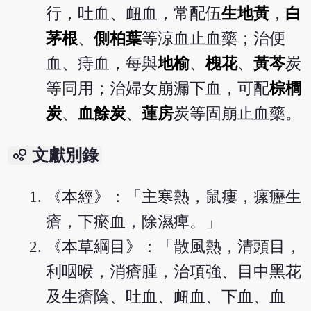
行，吐血、衄血，常配伍
生地黃
，
白
茅根
、
側柏葉
等涼血止血藥；治便
血、痔血，每與
地榆
、
槐花
、
黃芩
炭
等同用；治婦女崩漏下血，可配
棕櫚
炭
、
血餘炭
、
蓮房
炭等固崩止血藥。
bubble_chart
文獻別錄
《本經》：「主寒熱，鼠瘻，瘰癧生
瘡，下瘀血，除濕痺。」
《本草綱目》：「散風熱，清頭目，
利咽喉，消瘡腫，治項強、目中黑花
及生瘡陰、吐血、衄血、下血、血