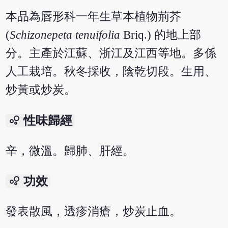
本品為唇形科一年生草本植物荊芥
(
Schizonepeta tenuifolia
Briq.) 的地上部
分。主產於江蘇、浙江及江西等地。多係
人工栽培。秋冬採收，陰乾切段。生用、
炒黃或炒炭。
bubble_chart
性味歸經
辛，微溫。歸肺、肝經。
bubble_chart
功效
發表散風，透疹消瘡，炒炭止血。