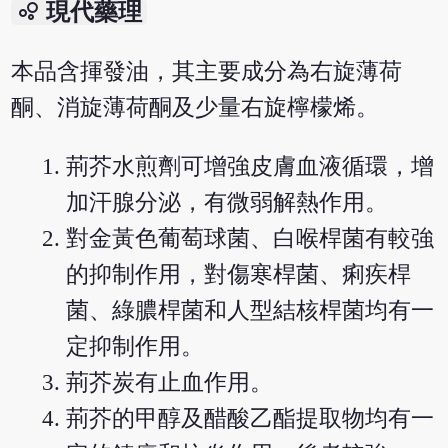
bubble_chart
現代藥理
本品含揮發油，其主要成分為右旋薄荷
酮、消旋薄荷酮及少量右旋檸檬烯。
荊芥水煎劑可增強皮膚血液循環，增
加汗腺分泌，有微弱解熱作用。
對金黃色葡萄球菌、白喉桿菌有較強
的抑制作用，對傷寒桿菌、痢疾桿
菌、綠膿桿菌和人型結核桿菌均有一
定抑制作用。
荊芥炭有止血作用。
荊芥的甲醇及醋酸乙酯提取物均有一