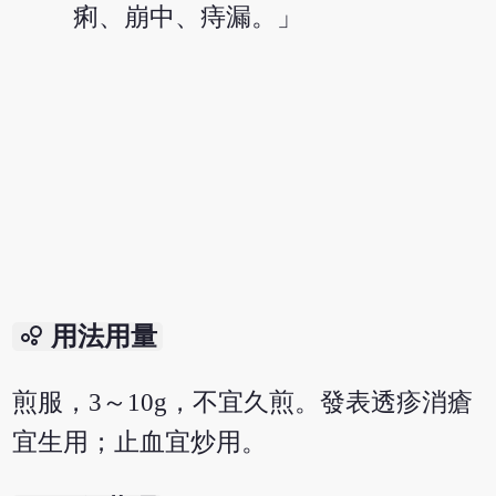
痢、崩中、痔漏。」
bubble_chart
用法用量
煎服，3～10g，不宜久煎。發表透疹消瘡
宜生用；止血宜炒用。