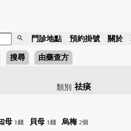
search
門診地點
預約掛號
關於
搜尋
由藥查方
祛痰
類別
知母
貝母
烏梅
1錢
1錢
2個