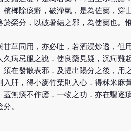
，檳榔除痰癖，破滯氣，是為佐藥，穿
絡於榮分，以破暑結之邪，為使藥也。惟
與甘草同用，亦必吐，若酒浸炒透，但
人久病忌服之說，使良藥見疑，沉疴難
，須在發散表邪，及提出陽分之後，用
則入肝，得小麥竹葉則入心，得秫米麻
，蓋無痰不作瘧，一物之功，亦在驅逐
陰分。