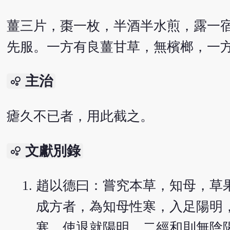
薑三片，棗一枚，半酒半水煎，露一
先服。一方有良薑甘草，無檳榔，一
主治
bubble_chart
瘧久不已者，用此截之。
文獻別錄
bubble_chart
趙以德曰：嘗究本草，知母，草
成方者，為知母性寒，入足陽明
寒，使退就陽明，二經和則無陰