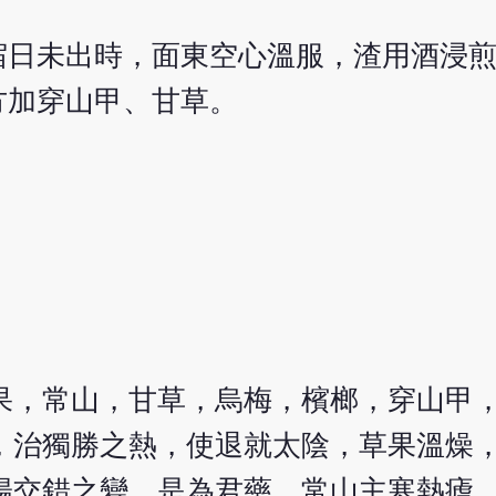
宿日未出時，面東空心溫服，渣用酒浸
方加穿山甲、甘草。
果，常山，甘草，烏梅，檳榔，穿山甲
，治獨勝之熱，使退就太陰，草果溫燥
陽交錯之變，是為君藥，常山主寒熱瘧