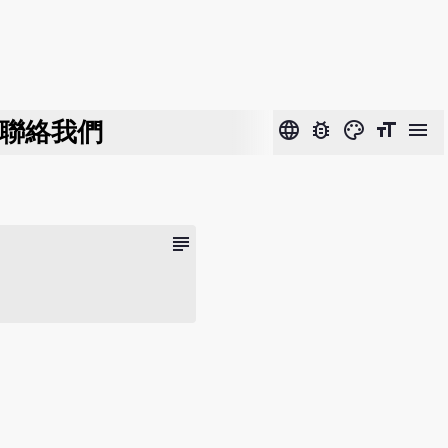
聯絡我們
language
bug_report
color_lens
format_size
menu
subject