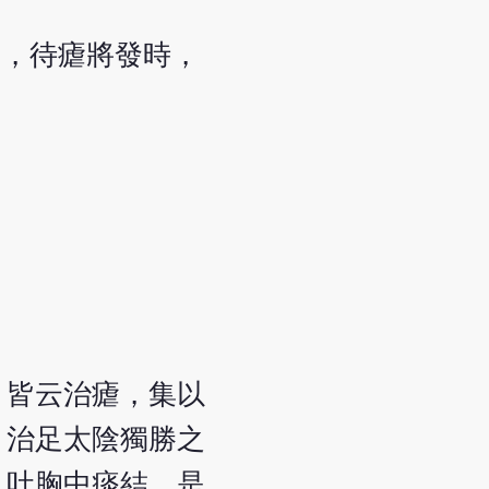
煎，待瘧將發時，
，皆云治瘧，集以
，治足太陰獨勝之
，吐胸中痰結，是