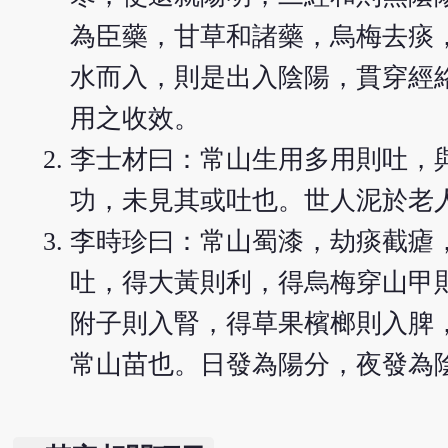
為臣藥，甘草和諸藥，烏梅去痰
水而入，則是出入陰陽，貫穿經
用之收效。
李士材曰：常山生用多用則吐，
功，未見其或吐也。世人泥於老
李時珍曰：常山蜀漆，劫痰截瘧
吐，得大黃則利，得烏梅穿山甲
附子則入腎，得草果檳榔則入脾
常山苗也。日發為陽分，夜發為