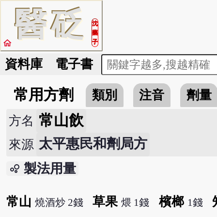
醫
砭
沈
藥
home
子
資料庫
電子書
常用方劑
類別
注音
劑量
常山飲
方名
太平惠民和劑局方
來源
製法用量
bubble_chart
常山
草果
檳榔
燒酒炒 2錢
煨 1錢
1錢