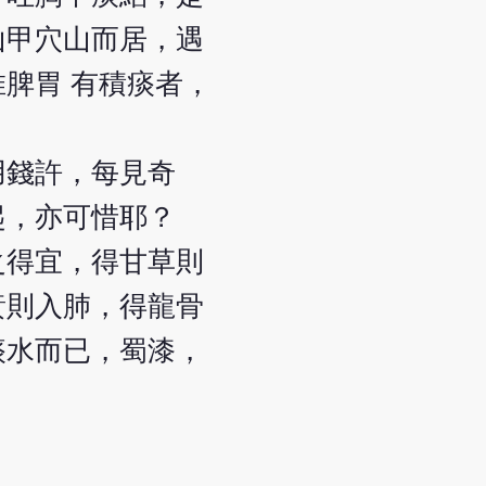
山甲穴山而居，遇
脾胃 有積痰者，
用錢許，每見奇
起，亦可惜耶？
之得宜，得甘草則
黃則入肺，得龍骨
痰水而已，蜀漆，