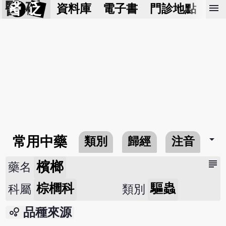
醫 砭
menu
資料庫
電子書
門診地點
預
arrow_drop_down
常用中藥
類別
歸經
注音
subject
檳榔
藥名
棕櫚科
驅蟲
科屬
類別
bubble_chart
品種來源