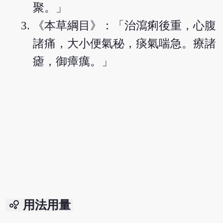
聚。」
《本草綱目》：「治瀉痢後重，心腹
諸痛，大小便氣秘，痰氣喘急。療諸
瘧，御瘴癘。」
bubble_chart
用法用量