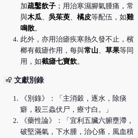
加
疏鑿飲子
；用治寒濕腳氣腫痛，常
與
木瓜
、
吳茱萸
、
橘皮
等配伍，如
雞
鳴散
。
此外，亦用治瘧疾寒熱久發不止，檳
榔有截瘧作用，每與
常山
、
草果
等同
用，如
截瘧七寶飲
。
bubble_chart
文獻別錄
《別錄》：「主消穀，逐水，除痰
癖，殺三蟲伏尸，療寸白。」
《藥性論》：「宜利五臟六腑壅滯，
破堅滿氣，下水腫，治心痛，風血積