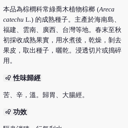
本品為棕櫚科常綠喬木植物棕榔 (
Areca
catechu
L.) 的成熟種子。主產於海南島、
福建、雲南、廣西、台灣等地。春末至秋
初採收成熟果實，用水煮後，乾燥，剝去
果皮，取出種子，曬乾。浸透切片或搗碎
用。
bubble_chart
性味歸經
苦、辛，溫。歸胃、大腸經。
bubble_chart
功效