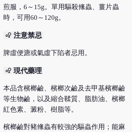
煎服，6～15g。單用驅殺絛蟲、薑片蟲
時，可用60～120g。
bubble_chart
注意禁忌
脾虛便溏或氣虛下陷者忌用。
bubble_chart
現代藥理
本品含檳榔鹼、檳榔次鹼及去甲基檳榔鹼
等生物鹼，以及縮合鞣質、脂肪油、檳榔
紅色素、澱粉、樹脂等。
檳榔鹼對豬絛蟲有較強的驅蟲作用；能麻