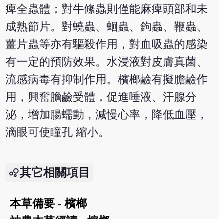
痺全蟲體；對牛絛蟲則僅能麻痺頭部和未
成熟節片。對蟯蟲、蛔蟲、鉤蟲、鞭蟲、
薑片蟲等亦有驅殺作用，對血吸蟲的感染
有一定的預防效果。水浸液對皮膚真菌、
流感病毒有抑制作用。檳榔鹼有擬膽鹼作
用，興奮膽鹼受體，促進唾液、汗腺分
泌，增加腸蠕動，減慢心率，降低血壓，
滴眼可使瞳孔 縮小。
其它相關項目
本草備要 - 檳榔