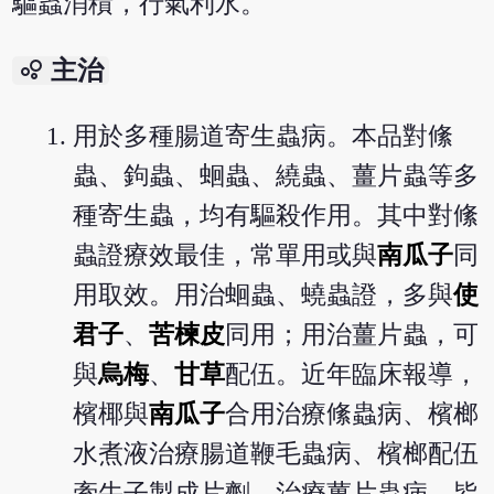
驅蟲消積，行氣利水。
bubble_chart
主治
用於多種腸道寄生蟲病。本品對絛
蟲、鉤蟲、蛔蟲、繞蟲、薑片蟲等多
種寄生蟲，均有驅殺作用。其中對絛
蟲證療效最佳，常單用或與
南瓜子
同
用取效。用治蛔蟲、蟯蟲證，多與
使
君子
、
苦楝皮
同用；用治薑片蟲，可
與
烏梅
、
甘草
配伍。近年臨床報導，
檳椰與
南瓜子
合用治療絛蟲病、檳榔
水煮液治療腸道鞭毛蟲病、檳榔配伍
牽牛子製成片劑，治療薑片蟲病，皆