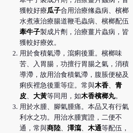
獲較好療
瓜子
合用治療絛蟲病、檳榔
水煮液治療腸道鞭毛蟲病、檳榔配伍
牽牛子
製成片劑，治療薑片蟲病，皆
獲較好療效。
用於食積氣滯，瀉痢後重。檳榔味
苦、入胃腸，功擅行胃腸之氣，消積
導滯，故用治食積氣滯，腹脹便秘及
痢疾裡急後重等症。常與
木香
、
青
皮
、
大黃
等同用，如
木香檳榔丸
。
用於水腫、腳氣腫痛。本品又有行氣
利水之功。用治水腫實證，二便不
通，常與
商陸
、
澤瀉
、
木通
等配伍，