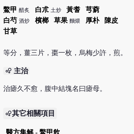
鱉甲
白朮
黃耆
芎藭
醋炙
土炒
白芍
檳榔
草果
厚朴
陳皮
酒炒
麵煨
甘草
等分，薑三片，棗一枚，烏梅少許，煎。
bubble_chart
主治
治瘧久不愈，腹中結塊名曰瘧母。
其它相關項目
醫方集解 - 鱉甲飲