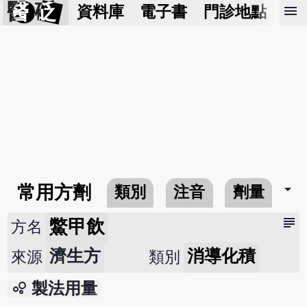
醫 砭
menu
資料庫
電子書
門診地點
預
arrow_drop_down
常用方劑
類別
注音
劑量
subject
鱉甲飲
方名
濟生方
消導化積
來源
類別
bubble_chart
製法用量