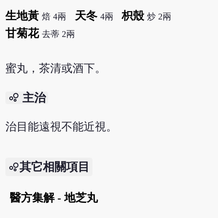
生地黃
天冬
枳殼
焙 4兩
4兩
炒 2兩
甘菊花
去蒂 2兩
蜜丸，茶清或酒下。
bubble_chart
主治
治目能遠視不能近視。
其它相關項目
醫方集解 - 地芝丸