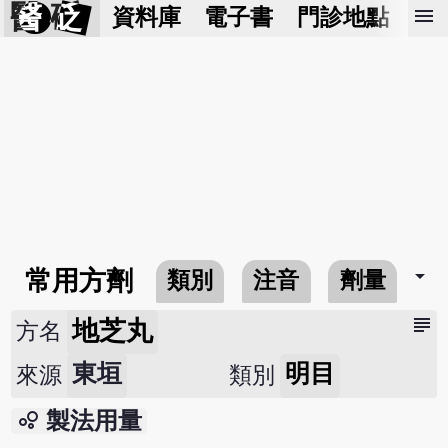
醫 砭
menu
資料庫
電子書
門診地點
預
arrow_drop_down
常用方劑
類別
注音
劑量
subject
地芝丸
方名
東垣
明目
來源
類別
bubble_chart
製法用量