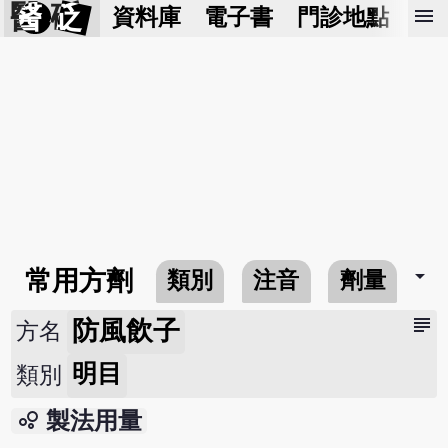
醫 砭
menu
資料庫
電子書
門診地點
預
arrow_drop_down
常用方劑
類別
注音
劑量
subject
防風飲子
方名
明目
類別
bubble_chart
製法用量