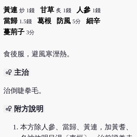
黃連
甘草
人參
炒 1錢
炙 1錢
1錢
當歸
葛根
防風
細辛
1.5錢
5分
蔓荊子
3分
食後服，避風寒溼熱。
bubble_chart
主治
治倒睫拳毛。
bubble_chart
附方說明
本方除人參、當歸、黃連，加黃耆、