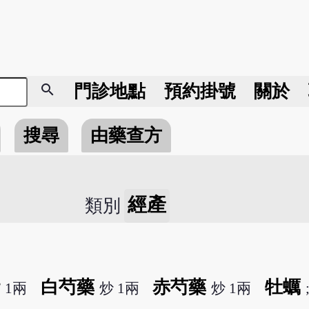
search
門診地點
預約掛號
關於
搜尋
由藥查方
經產
類別
斷
白芍藥
赤芍藥
牡蠣
1兩
炒 1兩
炒 1兩