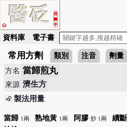
醫
砭
沈
藥
home
子
資料庫
電子書
常用方劑
類別
注音
劑量
當歸煎丸
方名
濟生方
來源
製法用量
bubble_chart
當歸
熟地黃
阿膠
續
1兩
1兩
炒 1兩