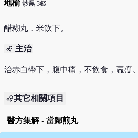
地榆
炒黑 3錢
醋糊丸，米飲下。
主治
bubble_chart
治赤白帶下，腹中痛，不飲食，羸瘦
其它相關項目
醫方集解 - 當歸煎丸