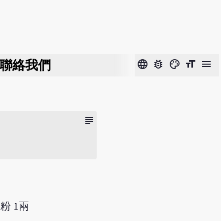
聯絡我們
language
bug_report
color_lens
format_size
menu
subject
;粉 1兩