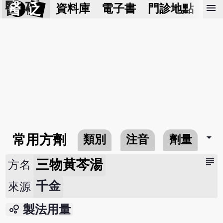
醫 砭
menu
資料庫
電子書
門診地點
預
arrow_drop_down
常用方劑
類別
注音
劑量
subject
三物黃芩湯
方名
千金
來源
bubble_chart
製法用量