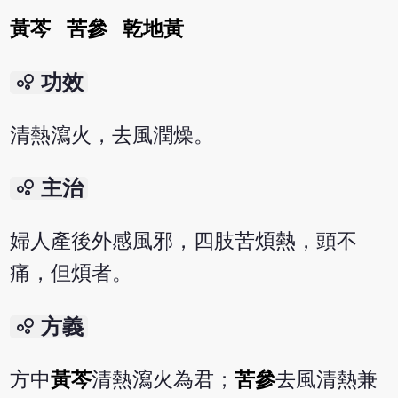
黃芩
苦參
乾地黃
bubble_chart
功效
清熱瀉火，去風潤燥。
bubble_chart
主治
婦人產後外感風邪，四肢苦煩熱，頭不
痛，但煩者。
bubble_chart
方義
方中
黃芩
清熱瀉火為君；
苦參
去風清熱兼