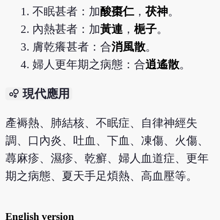
不眠甚者：加
酸棗仁
，
茯神
。
內熱甚者：加
黃連
，
梔子
。
膚乾癢甚者：合
消風散
。
婦人更年期之病態：合
逍遙散
。
bubble_chart
現代應用
產褥熱、肺結核、不眠症、自律神經失
調、口內炎、吐血、下血、凍傷、火傷、
蕁麻疹、濕疹、乾癬、婦人血道症、更年
期之病態、夏天手足煩熱、高血壓等。
English version