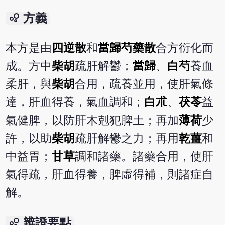
bubble_chart
方義
本方是由
四逆散
和
當歸芍藥散
合方衍化而
成。方中
柴胡
疏肝解鬱；
當歸
、
白芍
養血
柔肝，與
柴胡
合用，疏養並用，使肝氣條
達，肝血得養，氣血調和；
白朮
、
茯苓
益
氣健脾，以防肝木剋犯脾土；再加
薄荷
少
許，以助
柴胡
疏肝解鬱之力；再用
乾薑
和
中益胃；
甘草
調和諸藥。諸藥合用，使肝
氣得疏，肝血得養，脾虛得補，則諸症自
解。
bubble_chart
辨證要點