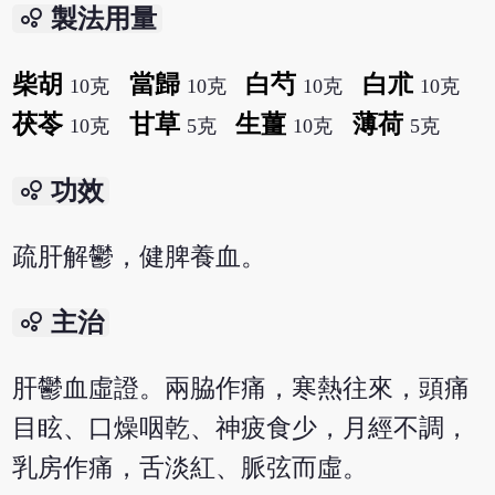
bubble_chart
製法用量
柴胡
當歸
白芍
白朮
10克
10克
10克
10克
茯苓
甘草
生薑
薄荷
10克
5克
10克
5克
bubble_chart
功效
疏肝解鬱，健脾養血。
bubble_chart
主治
肝鬱血虛證。兩脇作痛，寒熱往來，頭痛
目眩、口燥咽乾、神疲食少，月經不調，
乳房作痛，舌淡紅、脈弦而虛。