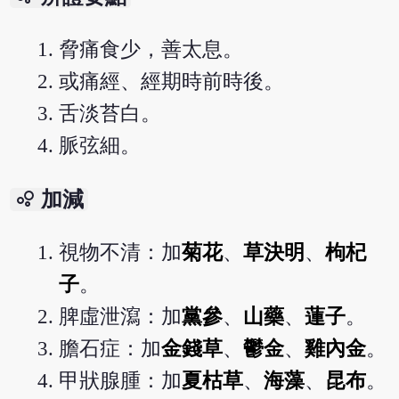
脅痛食少，善太息。
或痛經、經期時前時後。
舌淡苔白。
脈弦細。
bubble_chart
加減
視物不清：加
菊花
、
草決明
、
枸杞
子
。
脾虛泄瀉：加
黨參
、
山藥
、
蓮子
。
膽石症：加
金錢草
、
鬱金
、
雞內金
。
甲狀腺腫：加
夏枯草
、
海藻
、
昆布
。