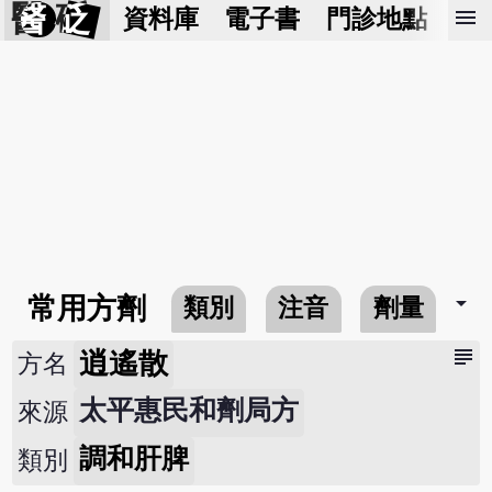
醫 砭
menu
資料庫
電子書
門診地點
預
arrow_drop_down
常用方劑
類別
注音
劑量
subject
逍遙散
方名
太平惠民和劑局方
來源
調和肝脾
類別