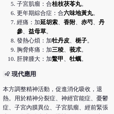
子宮肌瘤：合
桂枝茯苓丸
。
更年期綜合症：合
六味地黃丸
。
經痛：加
延胡索
、
香附
、
赤芍
、
丹
參
、
益母草
。
發熱心煩：加
牡丹皮
、
梔子
。
胸脅疼痛：加
三稜
、
莪朮
。
肝脾腫大：加
鱉甲
、
牡蠣
。
bubble_chart
現代應用
本方調整精神活動，促進消化吸收，退
熱。用於精神分裂症、神經官能症、憂鬱
症、子宮內膜異位、子宮肌瘤、經前緊張