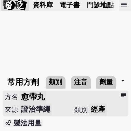
醫 砭
menu
資料庫
電子書
門診地點
預
arrow_drop_down
常用方劑
類別
注音
劑量
subject
愈帶丸
方名
證治準繩
經產
來源
類別
bubble_chart
製法用量