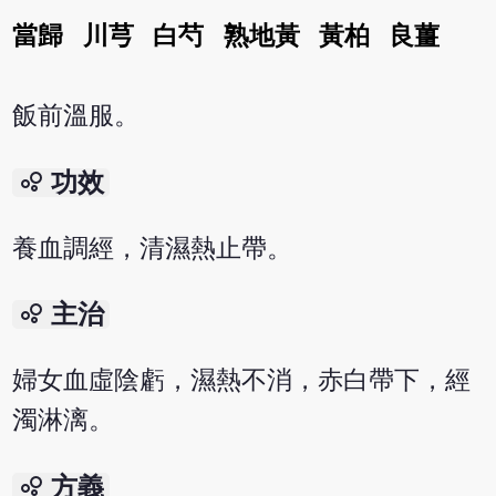
當歸
川芎
白芍
熟地黃
黃柏
良薑
飯前溫服。
bubble_chart
功效
養血調經，清濕熱止帶。
bubble_chart
主治
婦女血虛陰虧，濕熱不消，赤白帶下，經
濁淋漓。
bubble_chart
方義