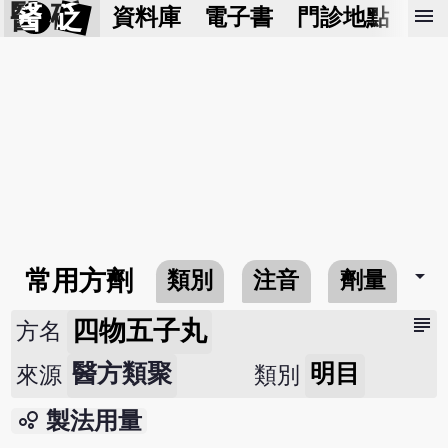
醫 砭
menu
資料庫
電子書
門診地點
預
arrow_drop_down
常用方劑
類別
注音
劑量
subject
四物五子丸
方名
醫方類聚
明目
來源
類別
bubble_chart
製法用量