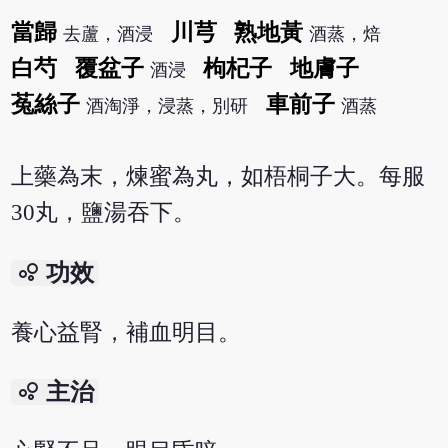
當歸
川芎
熟地黃
去蘆，酒浸
酒蒸，焙
白芍
覆盆子
枸杞子
地膚子
酒浸
菟絲子
車前子
酒淘淨，浸蒸，別研
酒蒸
上藥為末，煉蜜為丸，如梧桐子大。每服
30丸，鹽湯吞下。
bubble_chart
功效
養心益腎，補血明目。
bubble_chart
主治