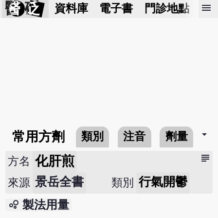
醫 砭
menu
資料庫
電子書
門診地點
預
arrow_drop_down
常用方劑
類別
注音
劑量
subject
化肝煎
方名
景岳全書
行氣開鬱
來源
類別
bubble_chart
製法用量