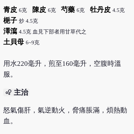
青皮
陳皮
芍藥
牡丹皮
6克
6克
6克
4.5克
梔子
炒 4.5克
澤瀉
4.5克 血見下部者用甘草代之
土貝母
6~9克
用水220毫升，煎至160毫升，空腹時溫
服。
bubble_chart
主治
怒氣傷肝，氣逆動火，脅痛脹滿，煩熱動
血。