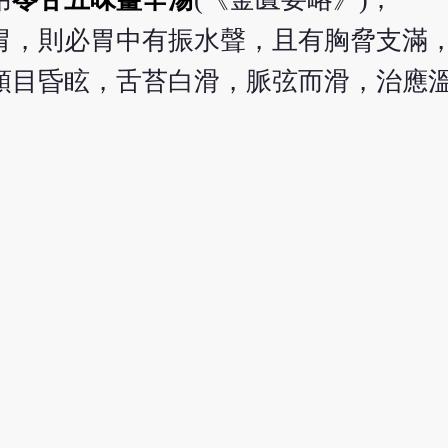
胃，則必胃中有振水聲，且有胸脅支滿
頭目昏眩，舌苔白滑，脈弦而滑，治應