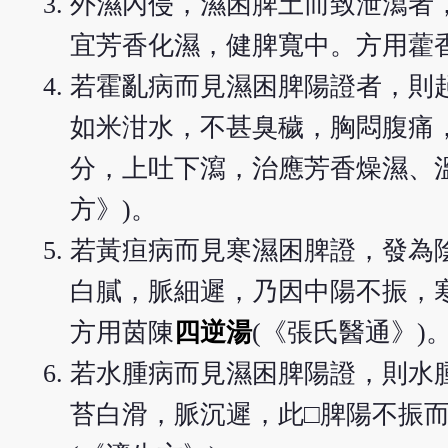
外濕內侵，濕困脾土而致泄瀉者
宜芳香化濕，健脾寬中。方用藿香
若霍亂病而見濕困脾陽證者，則
如米泔水，不甚臭穢，胸悶腹痛
分，上吐下瀉，治應芳香燥濕、
方》)。
若黃疸病而見寒濕困脾證，發為
白膩，脈細遲，乃因中陽不振，
方用茵陳
四逆湯
(《張氏醫通》)
若水腫病而見濕困脾陽證，則水
苔白滑，脈沉遲，此□脾陽不振