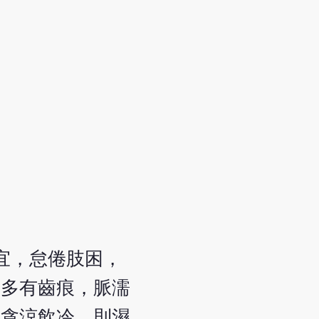
宜，怠倦肢困，
、多有齒痕，脈濡
或貪涼飲冷，則濕