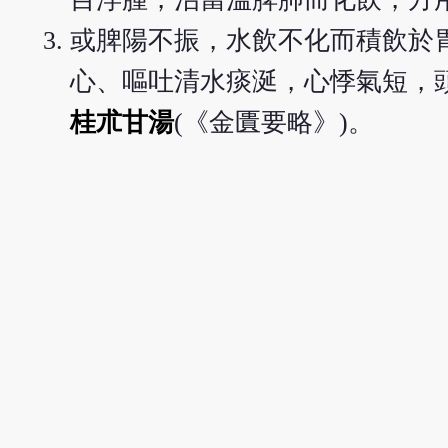
或脾陽不振，水飲不化而積飲於
心、嘔吐清水痰涎，心悸氣短，
桂朮甘湯
(《金匱要略》)。