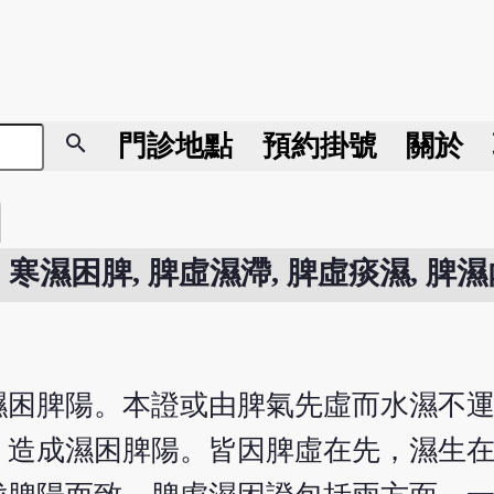
search
門診地點
預約掛號
關於
, 寒濕困脾, 脾虛濕滯, 脾虛痰濕, 脾
濕困脾陽。本證或由脾氣先虛而水濕不
，造成濕困脾陽。皆因脾虛在先，濕生