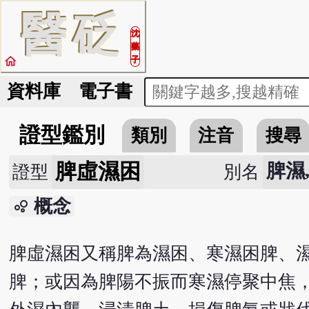
醫
砭
沈
藥
home
子
資料庫
電子書
證型鑑別
類別
注音
搜尋
脾虛濕困
脾濕
證型
別名
概念
bubble_chart
脾虛濕困又稱脾為濕困、寒濕困脾、
脾；或因為脾陽不振而寒濕停聚中焦