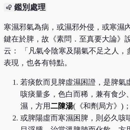
鑑別處理
bubble_chart
寒濕邪氣為病，或濕邪外侵，或寒濕
鍵在於脾，故《素問．至真要大論》說
云： 「凡氣令陰寒及陽氣不足之人，
表現，也各有特點。
若痰飲而見脾虛濕困證，是脾氣
咳痰量多，色白而稀，兼有食少
濕，方用
二陳湯
(《和劑局方》)
或脾陽虛而寒濕困脾，則必久咳
目浮腫，治當溫脾肺而化飲，方