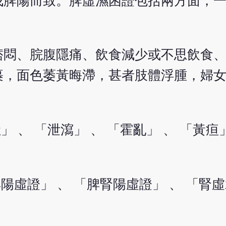
脾陽而致。脾虛濕困證包括兩方面，一
痞悶、脘腹隱痛、飲食減少或不思飲食
裹，面色萎黃晦滯，甚者肢體浮腫，婦
 、 「泄瀉」 、 「霍亂」 、 「黃疸」
陽虛證」 、 「脾腎陽虛證」 、 「腎