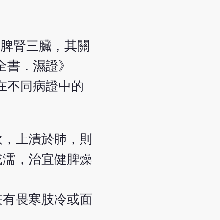
肺脾腎三臟，其關
全書．濕證》
在不同病證中的
飲，上漬於肺，則
或濡，治宜健脾燥
兼有畏寒肢冷或面