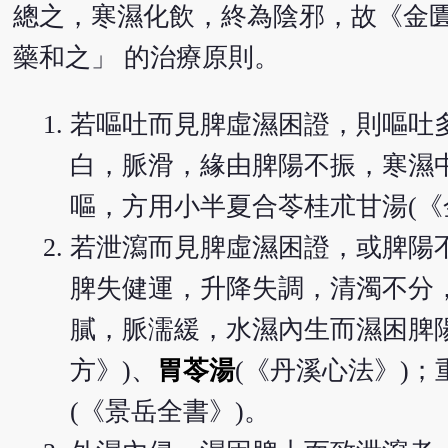
總之，寒濕化飲，終為陰邪，故《金匱
藥和之」 的治療原則。
若嘔吐而見脾虛濕困證，則嘔吐
白，脈滑，緣由脾陽不振，寒濕
嘔，方用小半夏合苓桂朮甘湯(《
若泄瀉而見脾虛濕困證，或脾陽
脾失健運，升降失調，清濁不分
膩，脈濡緩，水濕內生而濕困脾
方》)、
胃苓湯
(《丹溪心法》)
(《景岳全書》)。