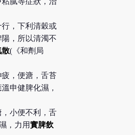
中粘膩等症狀，治
十行，下利清穀或
脾陽，所以清濁不
氣散
(《和劑局
神疲，便溏，舌苔
應溫申健脾化濕，
溏，小便不利，舌
濕，力用
實脾飲