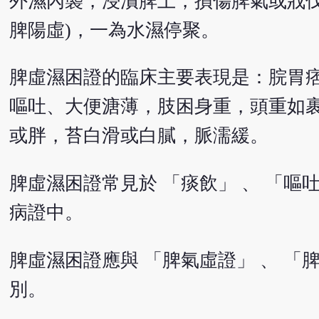
外濕內襲，浸漬脾土，損傷脾氣或戕伐
脾陽虛)，一為水濕停聚。
脾虛濕困證的臨床主要表現是：脘胃
嘔吐、大便溏薄，肢困身重，頭重如
或胖，苔白滑或白膩，脈濡緩。
脾虛濕困證常見於 「痰飲」 、 「嘔吐」
病證中。
脾虛濕困證應與 「脾氣虛證」 、 「脾
別。