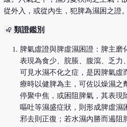
從外入，或從內生，犯脾為濕困之證
類證鑑別
bubble_chart
脾氣虛證與脾虛濕困證：脾主磨
表現為食少、脘脹、腹瀉、乏力
可見水濕不化之症，是因脾氣虛
療時以健脾為主，可佐以燥濕之
停聚中焦，或困阻脾氣，其表現
嘔吐等濕盛症狀，則形成脾虛濕
邪去則正復；若水濕內勝而遏阻