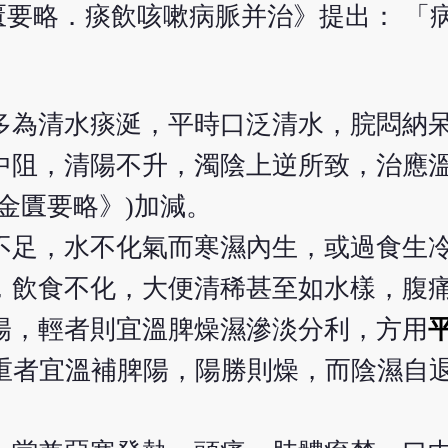
要略．痰飲咳嗽病脈并治》提出： 「
多為清水痰涎，平時口泛清水，脘悶納
中阻，清陽不升，濁陰上逆所致，治應
金匱要略》)加減。
不足，水不化氣而寒濕內生，或過食生
，飲食不化，大便清稀甚至如水樣，腹
陽，輕者則宜溫脾燥濕滲淡分利，方用
；重者宜溫補脾陽，陽勝則燥，而陰濕自