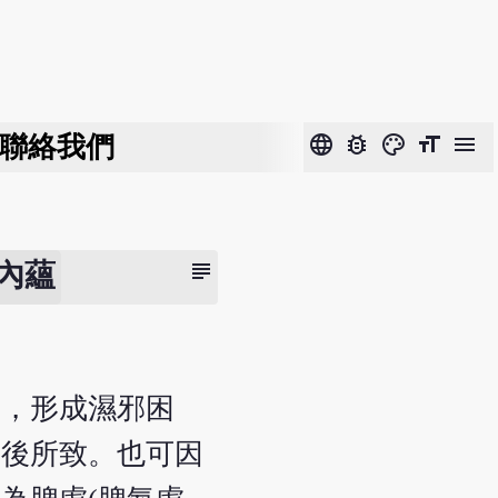
聯絡我們
language
bug_report
color_lens
format_size
menu
subject
濕內蘊
運，形成濕邪困
在後所致。也可因