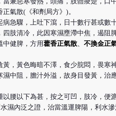
，當兼惡寒發熱，頭痛，肢體痠楚，口
正氣散(《和劑局方》)。
起病急驟，上吐下瀉，日十數行甚或數
，四肢清冷，此因寒濕壅滯中焦，遏阻
溫中健脾，方用
藿香正氣散
、
不換金正
陰黃，黃色晦暗不澤，食少脘悶，畏寒
寒濕中阻，膽汁外溢，故身目發黃，治
。
腫以腰以下為甚，按之可凹，肢冷，便
而水濕內泛之證，治當溫運脾陽，利水滲