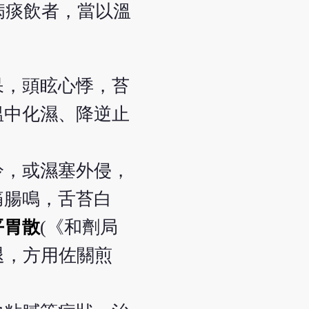
病痰飲者，當以溫
呆，頭眩心悸，苔
溫中化濕、降逆止
冷，或濕塞外侵，
痛腸鳴，舌苔白
平胃散
(《和劑局
退，方用佐關煎