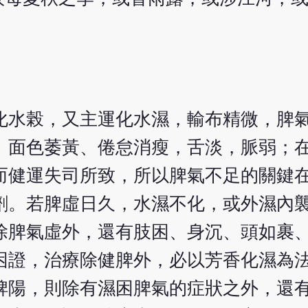
。
化水榖，又主運化水濕，輸布精微，脾
、面色萎黃、倦怠消瘦，舌淡，脈弱；
而健運失司所致，所以脾氣不足的關鍵
劑。若脾虛日久，水濕不化，或外濕內
除脾氣虛外，還有肢困、身沉、頭如裹
困證，治療除健脾外，必以芳香化濕為
脾陽，則除有濕困脾氣的症狀之外，還