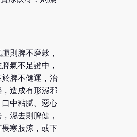
氣虛則脾不磨穀，
在脾氣不足證中，
在於脾不健運，治
襲，造成有形濕邪
、口中粘膩、惡心
法，濕去則脾健，
有畏寒肢涼，或下