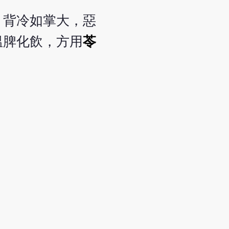
，背冷如掌大，惡
溫脾化飲，方用
苓