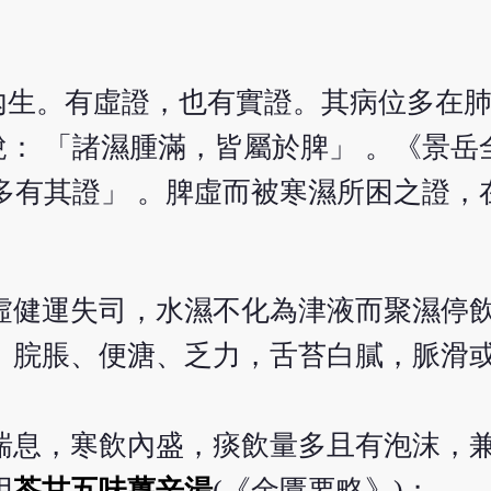
內生。有虛證，也有實證。其病位多在
： 「諸濕腫滿，皆屬於脾」 。《景岳
多有其證」 。脾虛而被寒濕所困之證，
虛健運失司，水濕不化為津液而聚濕停
、脘脹、便溏、乏力，舌苔白膩，脈滑
；
喘息，寒飲內盛，痰飲量多且有泡沫，
用
苓甘五味薑辛湯
(《金匱要略》)；