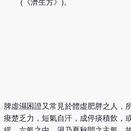
(《濟生方》)。
脾虛濕困證又常見於體虛肥胖之人，所
痠楚乏力，短氣自汗，成停痰積飲，
緩。六氣之中，濕乃夏秋間之主氣，