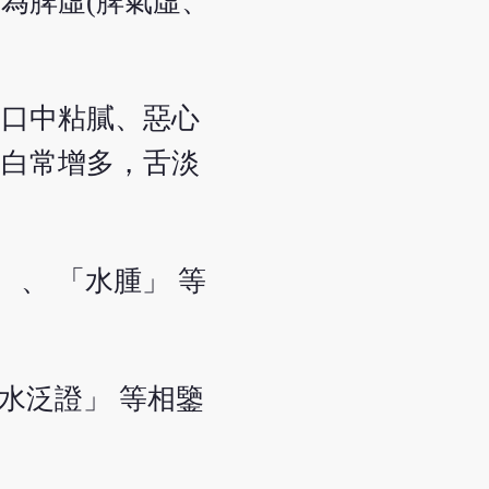
為脾虛(脾氣虛、
、口中粘膩、惡心
女白常增多，舌淡
 、 「水腫」 等
虛水泛證」 等相鑒