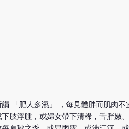
謂 「肥人多濕」 ，每見體胖而肌肉不
或下肢浮腫，或婦女帶下清稀，舌胖嫩
故每夏秋之季，或冒雨露，或涉江河，