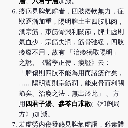
湯
、
六君子湯
加減。
痿病見脾氣虛者，四肢痿軟無力，症
狀逐漸加重，陽明脾土主四肢肌肉，
潤宗筋，束筋骨興利關節，脾土虛則
氣血少，宗筋失潤，筋骨弛緩，四肢
痿廢不用，故有 「治痿獨取陽明」
之說。《醫學正傳．痿證》云：
「脾傷則四肢不能為用而諸痿作矣，
……陽明實則宗筋潤，能束骨而利關
節矣。治痿之法，無出於此」 。方
用
四君子湯
、
參苓白朮散
(《和劑局
方》)加減。
若虛勞內傷發熱見脾氣虛證，必素體