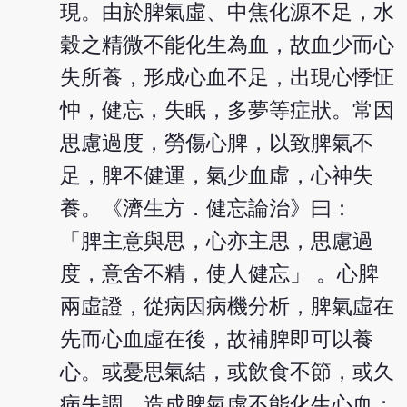
現。由於脾氣虛、中焦化源不足，水
穀之精微不能化生為血，故血少而心
失所養，形成心血不足，出現心悸怔
忡，健忘，失眠，多夢等症狀。常因
思慮過度，勞傷心脾，以致脾氣不
足，脾不健運，氣少血虛，心神失
養。《濟生方．健忘論治》曰：
「脾主意與思，心亦主思，思慮過
度，意舍不精，使人健忘」 。心脾
兩虛證，從病因病機分析，脾氣虛在
先而心血虛在後，故補脾即可以養
心。或憂思氣結，或飲食不節，或久
病失調，造成脾氣虛不能化生心血；