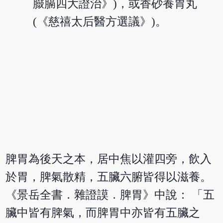
臌膈四大證治》)，或香砂養胃丸
(《慈禧太后醫方選議》)。
脾胃為後天之本，居中焦以灌四旁，飲入
於胃，脾氣散精，五臟六腑皆得以滋養。
《景岳全書．雜證謨．脾胃》中說： 「五
臟中皆有脾氣，而脾胃中亦皆有五臟之