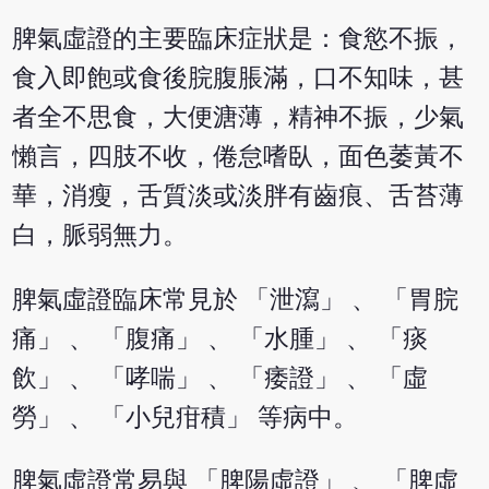
脾氣虛證的主要臨床症狀是：食慾不振，
食入即飽或食後脘腹脹滿，口不知味，甚
者全不思食，大便溏薄，精神不振，少氣
懶言，四肢不收，倦怠嗜臥，面色萎黃不
華，消瘦，舌質淡或淡胖有齒痕、舌苔薄
白，脈弱無力。
脾氣虛證臨床常見於 「泄瀉」 、 「胃脘
痛」 、 「腹痛」 、 「水腫」 、 「痰
飲」 、 「哮喘」 、 「痿證」 、 「虛
勞」 、 「小兒疳積」 等病中。
脾氣虛證常易與 「脾陽虛證」 、 「脾虛