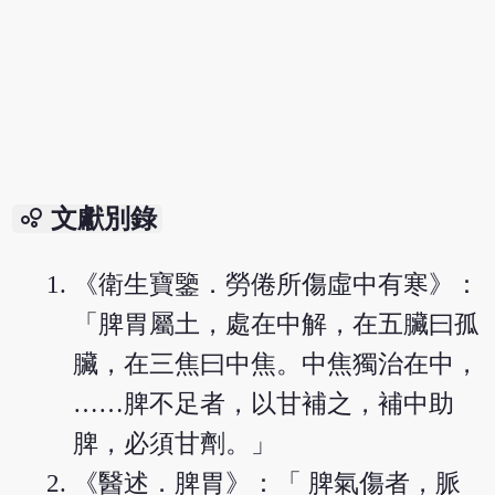
bubble_chart
文獻別錄
《衛生寶鑒．勞倦所傷虛中有寒》：
「脾胃屬土，處在中解，在五臟曰孤
臟，在三焦曰中焦。中焦獨治在中，
……脾不足者，以甘補之，補中助
脾，必須甘劑。」
《醫述．脾胃》：「 脾氣傷者，脈