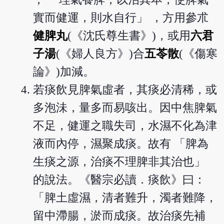
實而健運，則水自行」 ，方用參朮
健脾丸
(《沈氏尊生書》)，或用
六君
子湯
(《婦人良方》)合
五苓散
(《傷寒
論》)加減。
若痰飲見脾氣虛者，其痰必清稀，或
多泡沬，量多而易咳出。因中焦脾氣
不足，健運之職失司，水濕不化為津
液而內停，濕聚成痰。故有 「脾為
生痰之源，治痰不理脾非其治也」
的說法。《醫宗必讀．痰飲》曰：
「脾土虛濕，清者難升，濁者難降，
留中滯腸，淤而成痰。故治痰先補