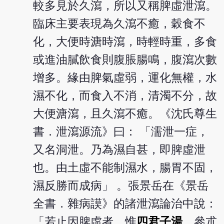
較多見於久瀉，所以又稱脾虛泄瀉。
臨床主要表現為久瀉不癒，穀食不
化，大便時溏時瀉，時輕時重，多食
或進油膩飲食則腹脹腸鳴，腹瀉次數
增多。緣由脾氣虛弱，運化無權，水
濕不化，而食入不消，清濁不分，故
大便溏瀉，且久瀉不癒。《沈氏尊生
書．泄瀉源流》曰： 「濡泄一症，
又名洞泄。乃為濕自甚，即脾虛泄
也。由土虛不能制濕水，腸胃不固，
濕反勝而成病」 。張景岳在《景岳
全書．雜病謨》的諸泄瀉論治中說：
「若止因脾虛者，惟
四君子湯
、參朮