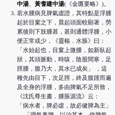
中湯
、
黃耆建中湯
(《金匱要略》)。
若水腫病見脾氣虛證，其特點是浮腫
起於目窠之下，晨起頭面較顯著，勞
累後則下肢腫甚，甚則通體浮腫，小
便正常或少，《靈樞．水脹》曰：
「水始起也，目窠上微腫，如新臥起
狀，其頭脈動，時咳，陰股間寒，足
脛腫，腹乃大，其水已成矣」 ，這
種先由目下，次足脛，終及腹踵而遍
及全身的浮腫，多由脾氣不足所致，
《沈氏尊生書．腫脹源流》云：
「病水者，脾必虛，故必健脾為主」
， 「理氣養脾，以治其本，使脾氣