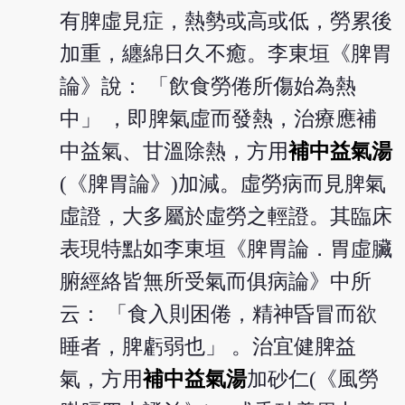
有脾虛見症，熱勢或高或低，勞累後
加重，纏綿日久不癒。李東垣《脾胃
論》說： 「飲食勞倦所傷始為熱
中」 ，即脾氣虛而發熱，治療應補
中益氣、甘溫除熱，方用
補中益氣湯
(《脾胃論》)加減。虛勞病而見脾氣
虛證，大多屬於虛勞之輕證。其臨床
表現特點如李東垣《脾胃論．胃虛臟
腑經絡皆無所受氣而俱病論》中所
云： 「食入則困倦，精神昏冒而欲
睡者，脾虧弱也」 。治宜健脾益
氣，方用
補中益氣湯
加砂仁(《風勞