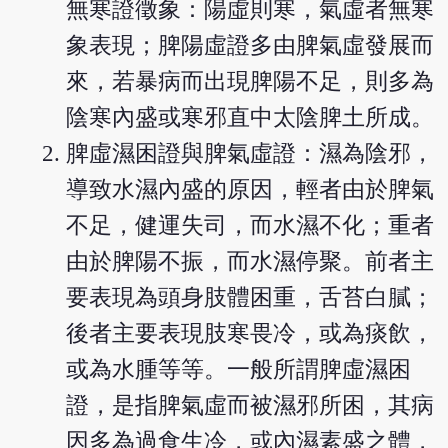
無寒證徵象：陽虛則寒，氣虛者無寒
象表現；脾陽虛證多由脾氣虛發展而
來，若暴病而出現脾陽不足，則多為
陰寒內盛或寒邪直中太陰脾土所成。
脾虛濕困證與脾氣虛證：濕為陰邪，
導致水濕內盛的原因，輕者由於脾氣
不足，健運失司，而水濕不化；重者
由於脾陽不振，而水濕停聚。前者主
要表現為頭身肢體困重，舌苔白膩；
後者主要表現肢寒畏冷，或為痰飲，
或為水腫等等。一般所謂脾虛濕困
證，是指脾氣虛而被濕邪所困，其病
因多為過食生冷，或內濕素盛之體，