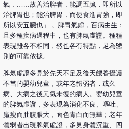
氣，……故善治脾者，能調五臟，即所以
治脾胃也；能治脾胃，而使食進胃強，即
所以安五臟也」 。脾胃氣虛，百病由生；
且多種疾病過程中，也有脾氣虛證。種種
表現雖各不相同，然也各有特點，足為鑒
別的可靠依據。
脾氣虛證多見於先天不足及後天餵養攝護
不當的嬰幼兒童，或年老體弱者，或久
病、大病之後元氣未復的病人。嬰幼兒童
的脾氣虛證，多表現為消化不良、嘔吐、
羸瘦而肚腹脹大，面色青白而無華；老年
體弱者出現脾氣虛證，多見身體沉重、四