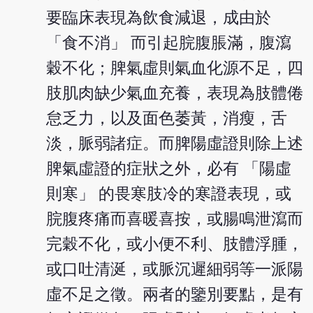
要臨床表現為飲食減退，成由於
「食不消」 而引起脘腹脹滿，腹瀉
穀不化；脾氣虛則氣血化源不足，四
肢肌肉缺少氣血充養，表現為肢體倦
怠乏力，以及面色萎黃，消瘦，舌
淡，脈弱諸症。而脾陽虛證則除上述
脾氣虛證的症狀之外，必有 「陽虛
則寒」 的畏寒肢冷的寒證表現，或
脘腹疼痛而喜暖喜按，或腸鳴泄瀉而
完穀不化，或小便不利、肢體浮腫，
或口吐清涎，或脈沉遲細弱等一派陽
虛不足之徵。兩者的鑒別要點，是有