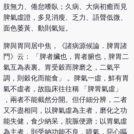
肢無力、倦怠嗜臥；久病、大病初癒而見
脾氣虛證，多見消瘦、乏力、語聲低微、
面色萎黃、動則氣短。
脾與胃同居中焦，《諸病源候論．脾胃諸
門》云： 「脾者臟也，胃者腑也，脾胃二
氣互為表裏。胃受穀而脾磨之，二氣平
調，則穀化而能食」 。脾氣一虛，鮮有胃
氣不虛者，故臨床往往稱 「脾胃氣虛」
，兩者不能截然分開。但仔細分辨，二者
又不盡相同，以脾氣虛為主者，磨化之功
能失健，食少納呆，脘脤便溏；以胃氣虛
為主者，則受納功能不良，噫氣，惡心嘔