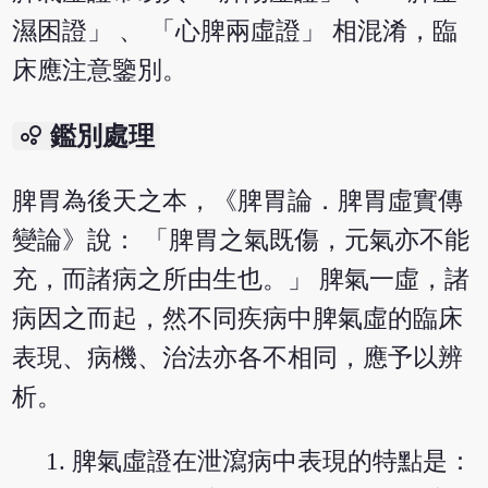
濕困證」 、 「心脾兩虛證」 相混淆，臨
床應注意鑒別。
bubble_chart
鑑別處理
脾胃為後天之本，《脾胃論．脾胃虛實傳
變論》說： 「脾胃之氣既傷，元氣亦不能
充，而諸病之所由生也。」 脾氣一虛，諸
病因之而起，然不同疾病中脾氣虛的臨床
表現、病機、治法亦各不相同，應予以辨
析。
脾氣虛證在泄瀉病中表現的特點是：