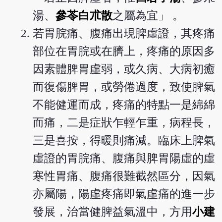
湯、
參苓白朮散
之屬為宜」 。
若胃脘痛、腹痛出現脾虛證，其疼痛
部位在胃脘或在臍上，疼痛的原因多
因素體脾胃虛弱，或久病、大病初癒
而復傷脾胃，或勞倦過度，致使脾氣
不能健運而成，疼痛的特點一是綿綿
而痛，二是症狀乍輕乍重，病程長，
三是喜按，得暖則痛減。臨床上脾氣
虛證的胃脘痛、腹痛與脾胃陽虛的虛
寒性胃痛、腹痛很難截然區分，因氣
亦屬陽，陽虛疼痛即氣虛痛的進一步
發展，治當健脾益氣溫中，方用
小建