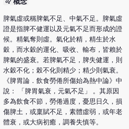
bubble_chart
概念
脾氣虛或稱脾氣不足、中氣不足。脾氣虛
證是指脾不健運以及元氣不足而形成的證
候。精氣奪則虛。氣化於精，精生於水
穀，而水穀的運化、吸收、輸布，皆賴於
脾氣的盛衰。若脾氣不足，脾失健運，則
水穀不化；榖不化則精少；精少則氣衰。
《脾胃論．飲食勞倦所傷始為熱中論》中
說： 「脾胃氣衰，元氣不足」 。其原因
多為飲食不節，勞倦過度，憂思日久，損
傷脾土，或稟賦不足，素體虛弱，或年老
體衰，或大病初癒，調養失慎等。