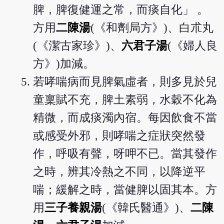
脾，脾復健運之常，而痰自化」 。
方用
二陳湯
(《和劑局方》)、白朮丸
(《潔古家珍》)、
六君子湯
(《婦人良
方》)加減。
若哮喘病而見脾氣虛者，則多見於兒
童稟賦不充，脾土素弱，水穀不化為
精微，而成痰濁內宿。每因飲食不當
或感受外邪，則哮喘之症狀突然發
作，呼吸有聲，呀呷不已。當其發作
之時，辨其冷熱之不同，以降逆平
喘；緩解之時，當健脾以固其本。方
用
三子養親湯
(《韓氏醫通》)、
二陳