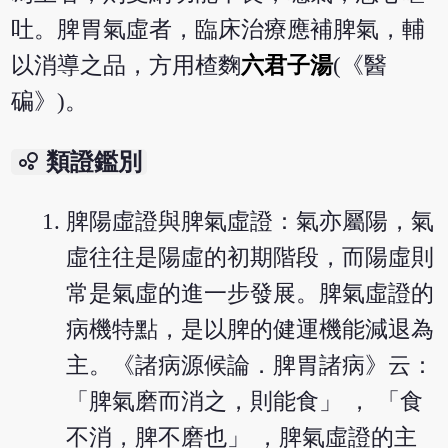
吐。脾胃氣虛者，臨床治療應補脾氣，輔
以消導之品，方用楂麴
六君子湯
(《醫
碥》)。
bubble_chart
類證鑑別
脾陽虛證與脾氣虛證：氣亦屬陽，氣
虛往往是陽虛的初期階段，而陽虛則
常是氣虛的進一步發展。脾氣虛證的
病機特點，是以脾的健運機能減退為
主。《諸病源候論．脾胃諸病》云：
「脾氣磨而消之，則能食」 ， 「食
不消，脾不磨也」 ，脾氣虛證的主