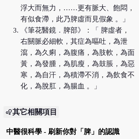
浮大而無力，……更有脈大、飽悶，
有似食滯，此乃脾虛而見假象 。」
《筆花醫鏡．脾部》：「 脾虛者，
右關脈必細軟，其症為嘔吐，為泄
瀉，為久痢，為腹痛，為肢軟，為面
黃，為發腫，為肌瘦，為鼓脹，為惡
寒，為自汗，為積滯不消，為飲食不
化，為脫肛，為腸血 。」
其它相關項目
中醫很科學 - 刷新你對「脾」的認識