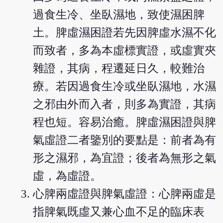
過食生冷、坐臥濕地，致使濕困脾
土。脾虛濕困證若先因脾虛水濕不化
而致者，多為本虛標實證，或虛實夾
雜證，其病，程遷延日久，較難治
療。若因過食生冷或坐臥濕地，水濕
之邪由外而入者，則多為實證，其病
程也短。容易治癒。脾虛濕困證與脾
氣虛證二者鑒別的要點是：前者為有
形之濕邪，為宜證；後者為無形之氣
虛，為虛證。
心脾兩虛證與脾氣虛證：心脾兩虛是
指脾氣既虛又兼心血不足的臨床表