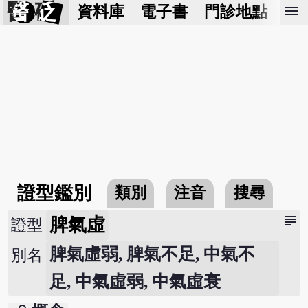
醫 砭
menu
資料庫
電子書
門診地點
預
證型鑑別
類別
注音
搜尋
subject
脾氣虛
證型
脾氣虛弱, 脾氣不足, 中氣不
別名
足, 中氣虛弱, 中氣虛衰