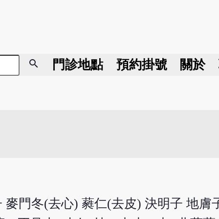
search
門診地點
預約掛號
關於
子 麥門冬(去心) 蕤仁(去皮) 決明子 地