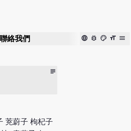
聯絡我們
language
bug_report
color_lens
format_size
menu
subject
膚子 茺蔚子 枸杞子