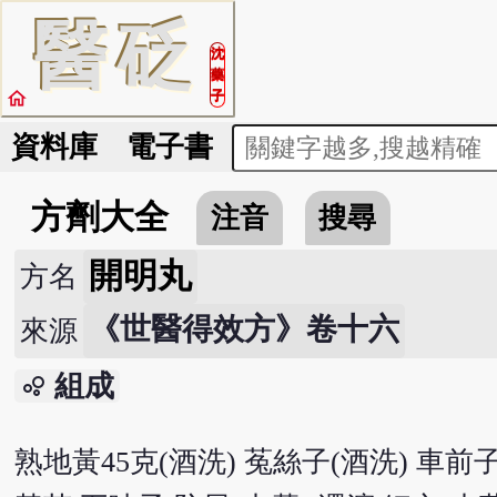
醫
砭
沈
藥
home
子
資料庫
電子書
方劑大全
注音
搜尋
開明丸
方名
《世醫得效方》卷十六
來源
組成
bubble_chart
熟地黃45克(酒洗) 菟絲子(酒洗) 車前