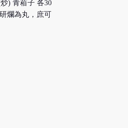
炒) 青葙子 各30
煮研爛為丸，庶可