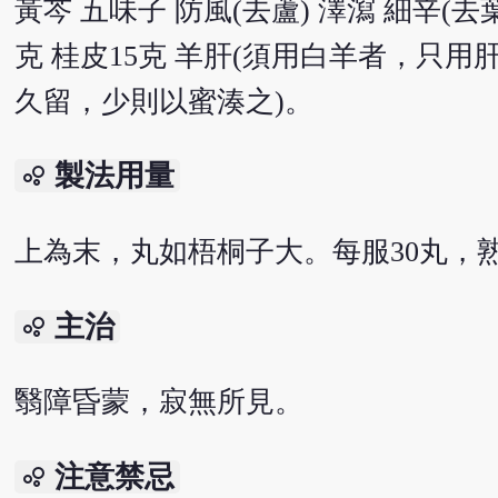
黃芩 五味子 防風(去蘆) 澤瀉 細辛(去
克 桂皮15克 羊肝(須用白羊者，只
久留，少則以蜜湊之)。
製法用量
bubble_chart
上為末，丸如梧桐子大。每服30丸，
主治
bubble_chart
翳障昏蒙，寂無所見。
注意禁忌
bubble_chart