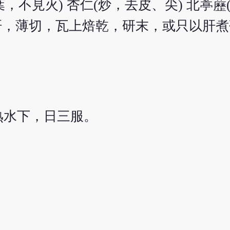
葉，不見火) 杏仁(炒，去皮、尖) 北葶藶(
用肝，薄切，瓦上焙乾，研末，或只以肝
熟水下，日三服。