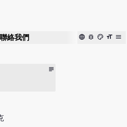
聯絡我們
language
bug_report
color_lens
format_size
menu
subject
克