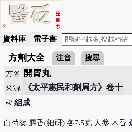
醫
砭
沈
藥
home
子
資料庫
電子書
方劑大全
注音
搜尋
開胃丸
方名
《太平惠民和劑局方》卷十
來源
組成
bubble_chart
白芍藥 麝香(細研) 各7.5克 人參 木香