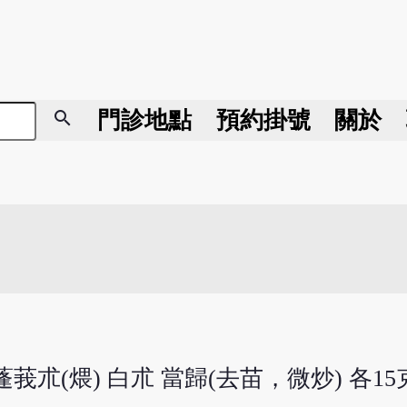
search
門診地點
預約掛號
關於
 蓬莪朮(煨) 白朮 當歸(去苗，微炒) 各15