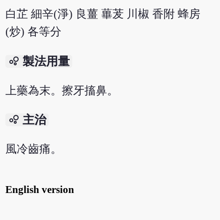
白芷 細辛(淨) 良薑 蓽茇 川椒 香附 蜂房
(炒) 各等分
bubble_chart
製法用量
上藥為末。擦牙搐鼻。
bubble_chart
主治
風冷齒痛。
English version