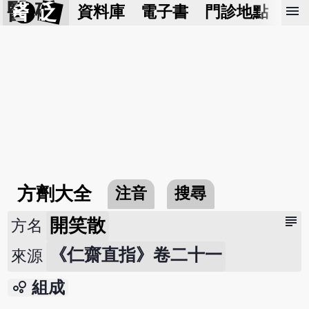
醫 砭
menu
資料庫
電子書
門診地點
預
方劑大全
注音
搜尋
subject
開笑散
方名
《仁齋直指》卷二十一
來源
bubble_chart
組成