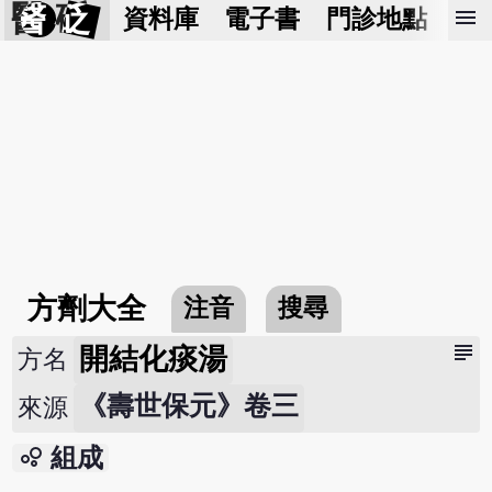
醫 砭
menu
資料庫
電子書
門診地點
預
方劑大全
注音
搜尋
subject
開結化痰湯
方名
《壽世保元》卷三
來源
bubble_chart
組成