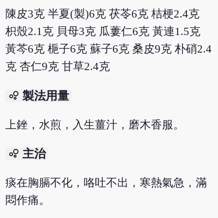
陳皮3克 半夏(製)6克 茯苓6克 桔梗2.4克
枳殼2.1克 貝母3克 瓜蔞仁6克 黃連1.5克
黃芩6克 梔子6克 蘇子6克 桑皮9克 朴硝2.4
克 杏仁9克 甘草2.4克
bubble_chart
製法用量
上銼，水煎，入生薑汁，磨木香服。
bubble_chart
主治
痰在胸膈不化，咯吐不出，寒熱氣急，滿
悶作痛。