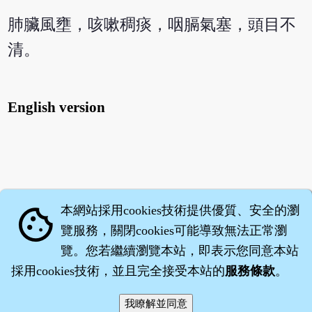
肺臟風壅，咳嗽稠痰，咽膈氣塞，頭目不
清。
English version
本網站採用cookies技術提供優質、安全的瀏
cookie
覽服務，關閉cookies可能導致無法正常瀏
覽。您若繼續瀏覽本站，即表示您同意本站
採用cookies技術，並且完全接受本站的
服務條款
。
智橐‧
醫砭
‧
沈藥子
©2008～2026