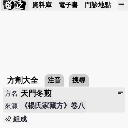
醫 砭
menu
資料庫
電子書
門診地點
預
方劑大全
注音
搜尋
subject
天門冬煎
方名
《楊氏家藏方》卷八
來源
bubble_chart
組成