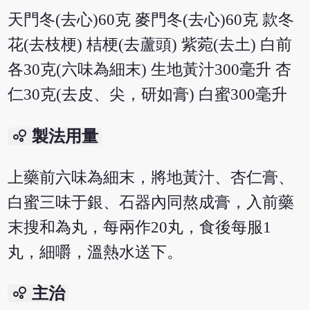
天門冬(去心)60克 麥門冬(去心)60克 款冬
花(去枝梗) 桔梗(去蘆頭) 紫菀(去土) 白前
各30克(六味為細末) 生地黃汁300毫升 杏
仁30克(去皮、尖，研如膏) 白蜜300毫升
bubble_chart
製法用量
上藥前六味為細末，將地黃汁、杏仁膏、
白蜜三味于銀、石器內同熬成膏，入前藥
末搜和為丸，每兩作20丸，食後每服1
丸，細嚼，溫熱水送下。
bubble_chart
主治