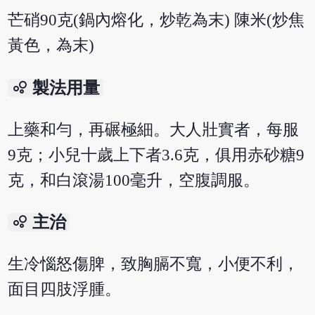
芒硝90克(鍋內熔化，炒乾為末) 陳米(炒焦
黃色，為末)
bubble_chart
製法用量
上藥和勻，再碾極細。大人壯實者，每服
9克；小兒十歲上下者3.6克，俱用赤砂糖9
克，和白滾湯100毫升，空腹調服。
bubble_chart
主治
生冷惱怒傷脾，致胸膈不寬，小便不利，
面目四肢浮腫。