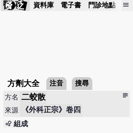
醫 砭
menu
資料庫
電子書
門診地點
預
方劑大全
注音
搜尋
subject
二蛟散
方名
《外科正宗》卷四
來源
bubble_chart
組成