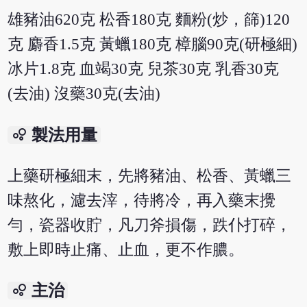
雄豬油620克 松香180克 麵粉(炒，篩)120
克 麝香1.5克 黃蠟180克 樟腦90克(研極細)
冰片1.8克 血竭30克 兒茶30克 乳香30克
(去油) 沒藥30克(去油)
bubble_chart
製法用量
上藥研極細末，先將豬油、松香、黃蠟三
味熬化，濾去滓，待將冷，再入藥末攪
勻，瓷器收貯，凡刀斧損傷，跌仆打碎，
敷上即時止痛、止血，更不作膿。
bubble_chart
主治