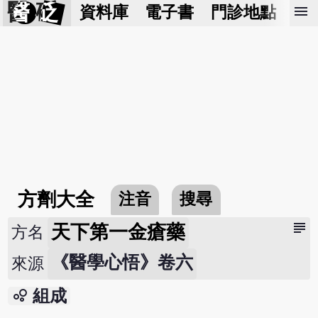
醫 砭
menu
資料庫
電子書
門診地點
預
方劑大全
注音
搜尋
subject
天下第一金瘡藥
方名
《醫學心悟》卷六
來源
bubble_chart
組成