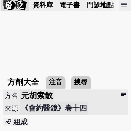
醫 砭
menu
資料庫
電子書
門診地點
預
方劑大全
注音
搜尋
subject
元胡索散
方名
《會約醫鏡》卷十四
來源
bubble_chart
組成