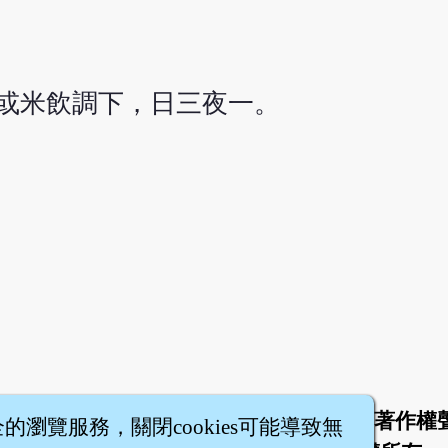
或米飲調下，日三夜一。
於
聯絡我們
服務條款
隱私權條款
著作權
|
|
|
|
全的瀏覽服務，關閉cookies可能導致無