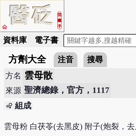
醫
砭
沈
藥
home
子
資料庫
電子書
方劑大全
注音
搜尋
雲母散
方名
聖濟總錄，官方，1117
來源
組成
bubble_chart
雲母粉 白茯苓(去黑皮) 附子(炮裂，去皮