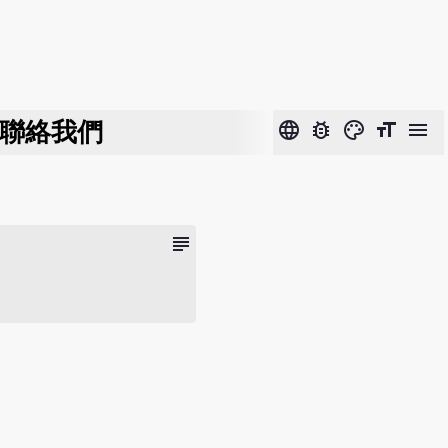
聯絡我們
language
bug_report
color_lens
format_size
menu
subject