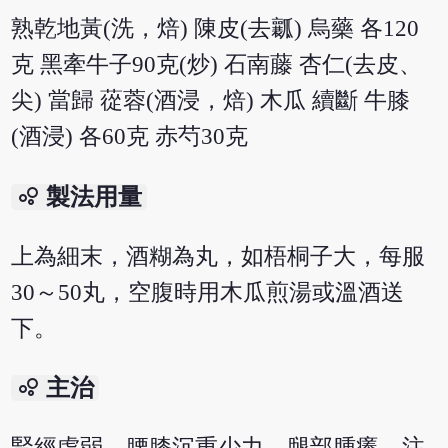
熟乾地黃(洗，焙) 陳皮(去瓤) 烏藥 各120
克 黑牽牛子90克(炒) 石南藤 杏仁(去皮、
尖) 當歸 蓯蓉(酒浸，焙) 木瓜 續斷 牛膝
(酒浸) 各60克 赤芍30克
bubble_chart
製法用量
上為細末，酒糊為丸，如梧桐子大，每服
30～50丸，空腹時用木瓜煎湯或溫酒送
下。
bubble_chart
主治
腎經虛弱，腰膝沉重少力，腿部腫癢，注