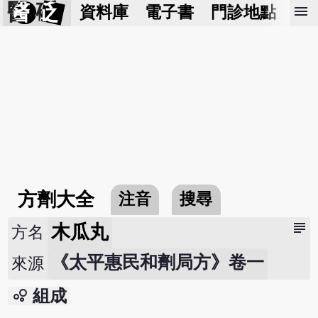
醫 砭
menu
資料庫
電子書
門診地點
預
方劑大全
注音
搜尋
subject
木瓜丸
方名
《太平惠民和劑局方》卷一
來源
bubble_chart
組成