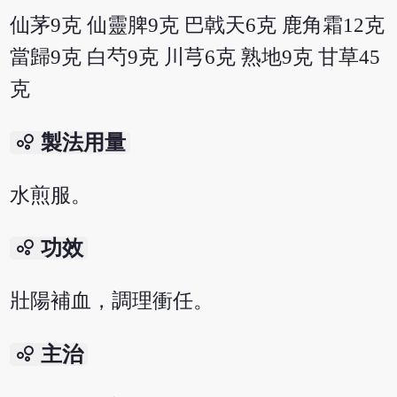
仙茅9克 仙靈脾9克 巴戟天6克 鹿角霜12克
當歸9克 白芍9克 川芎6克 熟地9克 甘草45
克
bubble_chart
製法用量
水煎服。
bubble_chart
功效
壯陽補血，調理衝任。
bubble_chart
主治