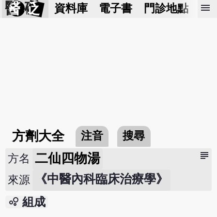
醫 砭
menu
資料庫
電子書
門診地點
預
方劑大全
注音
搜尋
subject
二仙四物湯
方名
《中醫內科臨床治療學》
來源
bubble_chart
組成