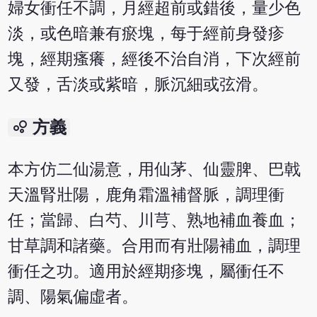
婦女衝任不調，月經超前或錯後，量少色
淡，或色暗兼有瘀塊，每于經前身發疹
塊，經期瘙癢，經後不治自消，下次經前
又發，舌淡或紫暗，脈沉細或弦滑。
bubble_chart
方義
本方仿二仙湯意，用仙茅、仙靈脾、巴戟
天溫腎壯陽，鹿角霜溫補督脈，調理衝
任；當歸、白芍、川芎、熟地補血養血；
甘草調和諸藥。合用而有壯陽補血，調理
衝任之功。適用於經期疹塊，屬衝任不
調、陽氣偏虛者。