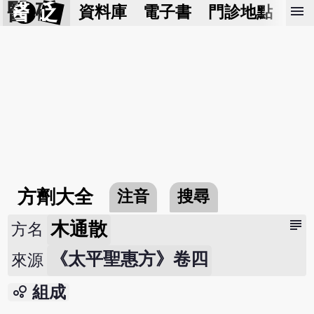
醫 砭
menu
資料庫
電子書
門診地點
預
方劑大全
注音
搜尋
subject
木通散
方名
《太平聖惠方》卷四
來源
bubble_chart
組成