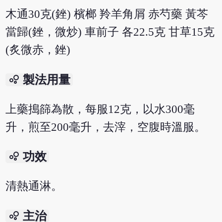
木通30克(銼) 檳榔 羚羊角屑 赤芍藥 黃芩
當歸(銼，微炒) 車前子 各22.5克 甘草15克
(炙微赤，銼)
bubble_chart
製法用量
上藥搗篩為散，每服12克，以水300毫
升，煎至200毫升，去滓，空腹時溫服。
bubble_chart
功效
清熱通淋。
bubble_chart
主治