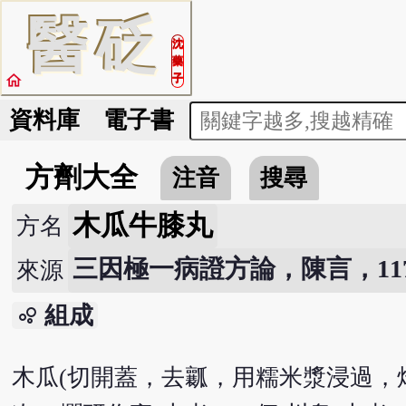
醫
砭
沈
藥
home
子
資料庫
電子書
方劑大全
注音
搜尋
木瓜牛膝丸
方名
三因極一病證方論，陳言，117
來源
組成
bubble_chart
木瓜(切開蓋，去瓤，用糯米漿浸過，