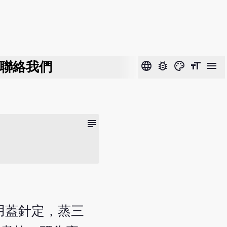
聯絡我們
language
bug_report
color_lens
format_size
menu
subject
用蓋針定，蒸三