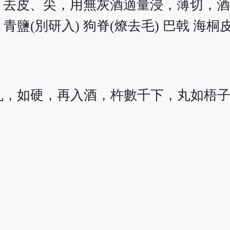
者，去皮、尖，用無灰酒適量浸，薄切，酒
皮 青鹽(別研入) 狗脊(燎去毛) 巴戟 海桐皮
丸，如硬，再入酒，杵數千下，丸如梧