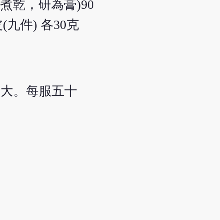
煮乾，研為膏)90
(九件) 各30克
子大。每服五十