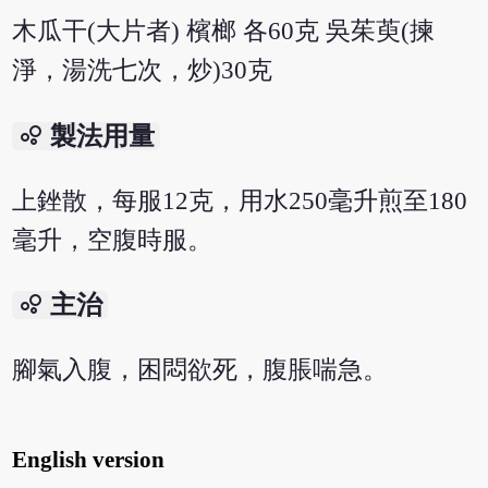
木瓜干(大片者) 檳榔 各60克 吳茱萸(揀
淨，湯洗七次，炒)30克
bubble_chart
製法用量
上銼散，每服12克，用水250毫升煎至180
毫升，空腹時服。
bubble_chart
主治
腳氣入腹，困悶欲死，腹脹喘急。
English version