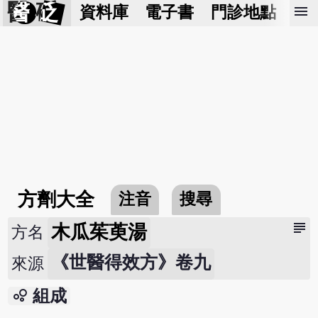
醫 砭
menu
資料庫
電子書
門診地點
預
方劑大全
注音
搜尋
subject
木瓜茱萸湯
方名
《世醫得效方》卷九
來源
bubble_chart
組成